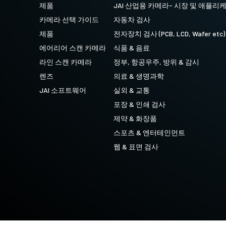
제품
JAI 산업용 카메라- 시장 및 애플리
4 센서 R-G-B + SWIR (프리즘)
카메라 선택 가이드
자동차 검사
가시 스펙트럼의 R-G-B 이미지 데이터와단
파장 적외선(SWIR) 스펙트럼의 이미지 데이
제품
전자장치 검사 (PCB, LCD, Wafer etc)
터를 동시에 캡처하도록 설계된 4센서 라인
스캔 카메라.
에어리어 스캔 카메라
식품 & 음료
라인 스캔 카메라
정부, 항공우주, 방위 & 감시
렌즈
의료 & 생명과학
JAI 소프트웨어
실외 & 교통
포장 & 인쇄 검사
제약 & 화장품
스포츠 & 엔터테인먼트
웹 & 표면 검사