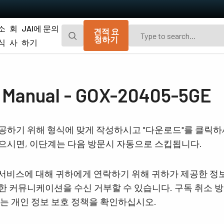
소
회
JAI에 문의
견적 요
청하기
식
사
하기
Go-X 시리즈
Go 시리즈
광경로 먼지 차단을 위한 추가 방진 기능이
편광 및 UV 고감도 모델이 포함된 JAI의 오
nual - GOX-20405-5GE
탑재된 매력적인 가격의 가볍고 컴팩트한
리지널 소형 CMOS 에어리어 스캔 카메라.
CMOS 에어리어 스캔 카메라.
Spark 시리즈
Fusion 시리즈
공하기 위해 형식에 맞게 작성하시고 "다운로드"를 클릭
고해상도, 높은 프레임 속도 및 뛰어난 이미
가시광선 영역 및 NIR 영역에서 여러 스펙트
으시면, 이단계는 다음 방문시 자동으로 스킵됩니다.
지 품질을 제공하는 고급 에어리어 스캔 카
럼 대역을 동시에 캡처하기 위한 멀티 센서
메라.
에어리어 스캔 카메라
및 서비스에 대해 귀하에게 연락하기 위해 귀하가 제공한 정
Fusion Flex-Eye
Apex 시리즈
 커뮤니케이션을 수신 거부할 수 있습니다. 구독 취소 방
2개 또는 3개의 센서가 탑재된 맞춤형 멀티
기존 Bayer 카메라보다 뛰어난 색 재현성 및
스펙트럼 카메라(가시광선 및 근적외선).
공간 정밀도를 제공하는 3-CMOS 및 3-CCD
보는 개인 정보 보호 정책을 확인하십시오.
프리즘 기반 RGB 에어리어 스캔 카메라.