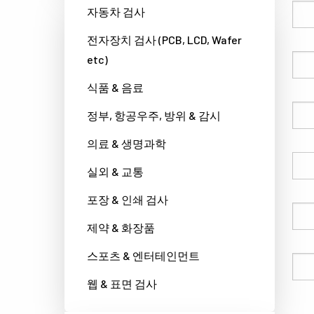
성
자동차 검사
전자장치 검사 (PCB, LCD, Wafer
etc)
이름
식품 & 음료
회사명
정부, 항공우주, 방위 & 감시
의료 & 생명과학
국가
실외 & 교통
포장 & 인쇄 검사
전화번호
제약 & 화장품
스포츠 & 엔터테인먼트
이메일
웹 & 표면 검사