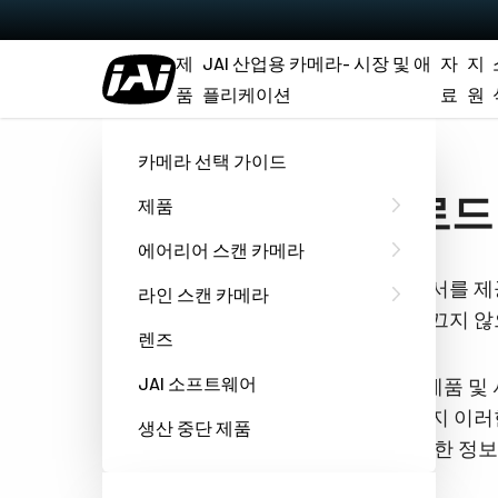
제
JAI 산업용 카메라- 시장 및 애
자
지
품
플리케이션
료
원
홈
Manual - GOX-20405-5GE
카메라 선택 가이드
다운로드 Ma
제품
에어리어 스캔 카메라
요청하신 문서를 제
라인 스캔 카메라
쿠키추적을 끄지 않
렌즈
JAI 소프트웨어
JAI는 당사 제품 
하는 언제든지 이러한
생산 중단 제품
호 관행에 대한 정