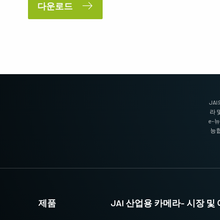
다운로드
JAI의 멀티 스펙트럼 프리즘 카메라는 1개
3-CMOS 프리즘 기반 RGB 에어리어 스캔 카
광경로를 통해 가시광선과 NIR 광선 스펙트
메라는 기존 Bayer 카메라보다 더 뛰어난 색
럼의 동시 이미지를 제공합니다. (Fusion 시
재현성을 제공합니다. (Apex 시리즈 및 Apex
리즈)
의료 시리즈)
싱글 센서 흑백
단일 센서 SWIR
고해상도와 빠른 스캔 속도를 훌륭하게 조합
단파장 적외선(SWIR) 이미징을 위한 단일 센
한 흑백 CMOS 센서 라인 스캔 카메라. 최대
서 InGaAs 라인 스캔 카메라.
8192 픽셀 해상도 및 최대 200kHz 라인 속도
지원. (Sweep 시리즈)
JA
라 
3 라인 컬러
2 센서 SWIR (프리즘)
e-
3라인 카메라는 JAI의 프리즘 기술이 지원
단파 적외선(SWIR)을 지원하는 프리즘 기반
능합
하는 최고의 색상 정밀도가 필요하지 않은
듀얼 센서 InGaAs 라인 스캔 카메라. (Wave
애플리케이션에 탁월한 컬러 라인 스캔 성능
시리즈)
을 제공합니다. (Sweep 시리즈)
3 센서 – R-G-B (프리즘)
4 센서 R-G-B+NIR (프리즘)
최첨단 프리즘 기술이 적용된 3센서 CMOS
가시광선 스펙트럼의 R-G-B 이미지 데이터
R-G-B 컬러 라인 스캔 카메라는 라인 스캔
와 근적외선(NIR) 광선 스펙트럼의 이미지
컬러 이미징을 위한 최상의 성능, 정밀도 및
데이터를 동시에 캡처할 수 있도록 설계된 4
제품
JAI 산업용 카메라- 시장 
다용성을 제공합니다. (Sweep+ 시리즈)
센서 라인 스캔 카메라. (Sweep+ 시리즈)