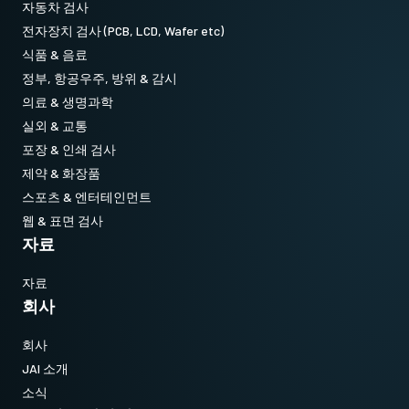
자동차 검사
전자장치 검사 (PCB, LCD, Wafer etc)
식품 & 음료
정부, 항공우주, 방위 & 감시
의료 & 생명과학
실외 & 교통
포장 & 인쇄 검사
제약 & 화장품
스포츠 & 엔터테인먼트
웹 & 표면 검사
자료
자료
회사
회사
JAI 소개
소식