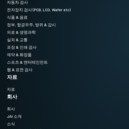
자동차 검사
전자장치 검사 (PCB, LCD, Wafer etc)
식품 & 음료
정부, 항공우주, 방위 & 감시
의료 & 생명과학
실외 & 교통
포장 & 인쇄 검사
제약 & 화장품
스포츠 & 엔터테인먼트
웹 & 표면 검사
자료
자료
회사
회사
JAI 소개
소식