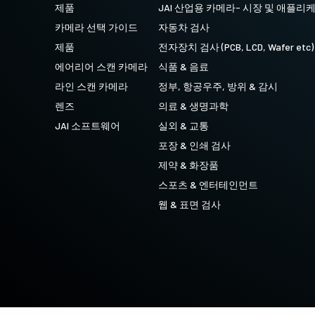
제품
JAI 산업용 카메라- 시장 및 애플리
4 센서 R-G-B + SWIR (프리즘)
카메라 선택 가이드
자동차 검사
가시 스펙트럼의 R-G-B 이미지 데이터와단
파장 적외선(SWIR) 스펙트럼의 이미지 데이
제품
전자장치 검사 (PCB, LCD, Wafer etc)
터를 동시에 캡처하도록 설계된 4센서 라인
스캔 카메라.
에어리어 스캔 카메라
식품 & 음료
라인 스캔 카메라
정부, 항공우주, 방위 & 감시
렌즈
의료 & 생명과학
JAI 소프트웨어
실외 & 교통
포장 & 인쇄 검사
제약 & 화장품
스포츠 & 엔터테인먼트
웹 & 표면 검사