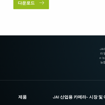
다운로드
JAI의 멀티 스펙트럼 프리즘 카메라는 1개
3-CMOS 프리즘 기반 RGB 에어리어 스캔 카
광경로를 통해 가시광선과 NIR 광선 스펙트
메라는 기존 Bayer 카메라보다 더 뛰어난 색
럼의 동시 이미지를 제공합니다. (Fusion 시
재현성을 제공합니다. (Apex 시리즈 및 Apex
리즈)
의료 시리즈)
싱글 센서 흑백
단일 센서 SWIR
고해상도와 빠른 스캔 속도를 훌륭하게 조합
단파장 적외선(SWIR) 이미징을 위한 단일 센
한 흑백 CMOS 센서 라인 스캔 카메라. 최대
서 InGaAs 라인 스캔 카메라.
8192 픽셀 해상도 및 최대 200kHz 라인 속도
지원. (Sweep 시리즈)
JA
라 
3 라인 컬러
2 센서 SWIR (프리즘)
e-
3라인 카메라는 JAI의 프리즘 기술이 지원
단파 적외선(SWIR)을 지원하는 프리즘 기반
능합
하는 최고의 색상 정밀도가 필요하지 않은
듀얼 센서 InGaAs 라인 스캔 카메라. (Wave
애플리케이션에 탁월한 컬러 라인 스캔 성능
시리즈)
을 제공합니다. (Sweep 시리즈)
3 센서 – R-G-B (프리즘)
4 센서 R-G-B+NIR (프리즘)
최첨단 프리즘 기술이 적용된 3센서 CMOS
가시광선 스펙트럼의 R-G-B 이미지 데이터
R-G-B 컬러 라인 스캔 카메라는 라인 스캔
와 근적외선(NIR) 광선 스펙트럼의 이미지
컬러 이미징을 위한 최상의 성능, 정밀도 및
데이터를 동시에 캡처할 수 있도록 설계된 4
제품
JAI 산업용 카메라- 시장 
다용성을 제공합니다. (Sweep+ 시리즈)
센서 라인 스캔 카메라. (Sweep+ 시리즈)