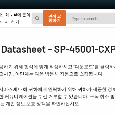
소
회
JAI에 문의
견적 요
청하기
식
사
하기
Go-X 시리즈
Go 시리즈
광경로 먼지 차단을 위한 추가 방진 기능이
편광 및 UV 고감도 모델이 포함된 JAI의 오
tasheet - SP-45001-CX
탑재된 매력적인 가격의 가볍고 컴팩트한
리지널 소형 CMOS 에어리어 스캔 카메라.
CMOS 에어리어 스캔 카메라.
Spark 시리즈
Fusion 시리즈
공하기 위해 형식에 맞게 작성하시고 "다운로드"를 클릭
고해상도, 높은 프레임 속도 및 뛰어난 이미
가시광선 영역 및 NIR 영역에서 여러 스펙트
으시면, 이단계는 다음 방문시 자동으로 스킵됩니다.
지 품질을 제공하는 고급 에어리어 스캔 카
럼 대역을 동시에 캡처하기 위한 멀티 센서
메라.
에어리어 스캔 카메라
및 서비스에 대해 귀하에게 연락하기 위해 귀하가 제공한 정
Fusion Flex-Eye
Apex 시리즈
 커뮤니케이션을 수신 거부할 수 있습니다. 구독 취소 방
2개 또는 3개의 센서가 탑재된 맞춤형 멀티
기존 Bayer 카메라보다 뛰어난 색 재현성 및
스펙트럼 카메라(가시광선 및 근적외선).
공간 정밀도를 제공하는 3-CMOS 및 3-CCD
보는 개인 정보 보호 정책을 확인하십시오.
프리즘 기반 RGB 에어리어 스캔 카메라.