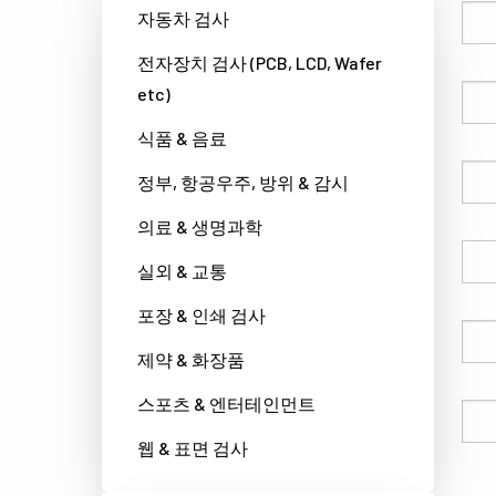
성
자동차 검사
전자장치 검사 (PCB, LCD, Wafer
etc)
이름
식품 & 음료
회사명
정부, 항공우주, 방위 & 감시
의료 & 생명과학
국가
실외 & 교통
포장 & 인쇄 검사
전화번호
제약 & 화장품
스포츠 & 엔터테인먼트
이메일
웹 & 표면 검사