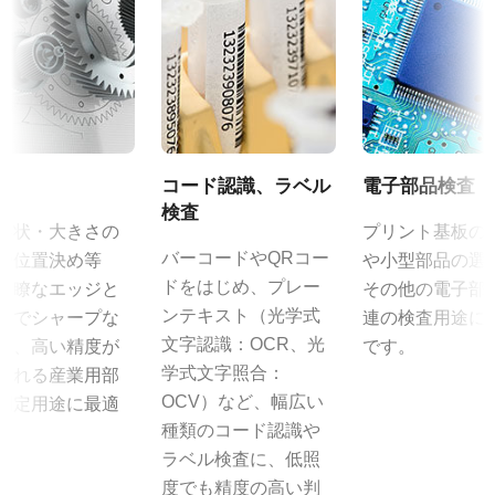
証明書類
入力電源電圧：AC100V-240V (1次側ケーブルは100V専用)
0.8 MP
電源周波数： 50/60Hz
規格 横x縦
CE Certificate – CM-080GE
動作温度：-10～+50℃
1024 x 768 px
動作湿度：20％～85％（但し結露なきこと）
その他
フレームレート/ラインレート
外形寸法：43(W) ｘ 30(H) ｘ 112（D)mm （突起部除く）
30 fps
質量：285g/277g ケーブル長：2.0m
CAD file - C Series GE cameras
ROI
出力コネクタB / F（型番）
コード認識、ラベル
電子部品検査
なし
B ( VA-055 B )：12pin仕様
カメラセレクションガイド（総合カタログ）
検査
形状・大きさの
プリント基板の
インターフェース
F ( VA-055 F )：6pin仕様
取扱説明書＆データシート - ディスコン
バーコードやQRコー
や位置決め等
や小型部品の選
GigE Vision
ドをはじめ、プレー
明瞭なエッジと
その他の電子部
センサ
MP-40 三脚マウント
マニュアル - CM-080GE
ンテキスト（光学式
までシャープな
連の検査用途に
センサ名
文字認識：OCR、光
は、高い精度が
です。
データシート - CM-080GE
ICX204AL
MP-40はCシリーズおよびCV-M9CL、CV-M9GEに対応していま
学式文字照合：
される産業用部
す。
センササイズ
OCV）など、幅広い
測定用途に最適
1/3型
種類のコード認識や
。
カメラへの固定は2点留めになります。
ラベル検査に、低照
画素サイズ 横x縦
固定用 M3スクリューネジ付属
度でも精度の高い判
4.65 x 4.65 µm