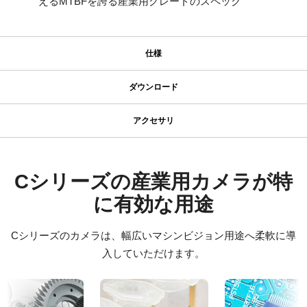
えるMTBFを誇る産業用グレードのスペック
仕様
仕様
ダウンロード
ダウンロード
シリーズ名
アクセサリ
型番
JAIカメラ専用 ACアダプタ VA-
ソフトウェア
CM-080-GE
055シリーズ
カメラタイプ
JAI SDK and Control Tool 32bit (最新版)
Cシリーズの産業用カメラが特
エリアスキャン
に有効な用途
JAIカメラ専用 ACアダプタ VA-055シリーズ
JAI SDK and Control Tool 64bit (最新版)
カラー／モノクロ
*出力コネクタの形状によって型番が変わります。
モノクロ
Cシリーズのカメラは、幅広いマシンビジョン用途へ柔軟に導
ご注文の際にはBもしくはFをご指定ください。
JAI SDK and Control Tool スタートガイド
波長
入していただけます。
可視光
定格出力電圧：DC+12V
JAI SDK and Control Tool リリースノート
定格出力電流：3A
規格