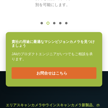
別を可能にします。
シャッタ
グローバルシャッタ
センサ対角
6 mm
センササイズ 横x縦
4.8 x 3.6 mm
貴社の用途に最適なマシンビジョンカメラを見つけ
ましょう
外形寸法 高さx幅x奥行
JAIのプロダクトエンジニアがいつでもご相談を承
29 x 44 x 75 mm
ります。
重量
125 g
お問合せはこちら
映像信号出力
8/10-bit
レンズマウント
Cマウント
消費電力
エリアスキャンカメラやラインスキャンカメラ新製品、ホ