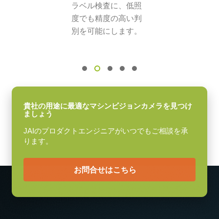
ラベル検査に、低照
画素サイズ 横x縦
固定用 M3スクリューネジ付属
度でも精度の高い判
6.45 x 6.45 µm
別を可能にします。
シャッタ
グローバルシャッタ
センサ対角
11.3 mm
センササイズ 横x縦
9.0 x 6.7 mm
貴社の用途に最適なマシンビジョンカメラを見つけ
ましょう
外形寸法 高さx幅x奥行
JAIのプロダクトエンジニアがいつでもご相談を承
29 x 44 x 75 mm
ります。
重量
130 g
お問合せはこちら
映像信号出力
8/10/12-bit
レンズマウント
Cマウント