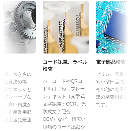
定格出力電流：3A
規格
その他
入力電源電圧：AC100V-240V (1次側ケーブルは100V専用)
1.4 MP
電源周波数： 50/60Hz
CAD file - C Series 141 MCL-PMCL
規格 横x縦
動作温度：-10～+50℃
1392 x 1040 px
動作湿度：20％～85％（但し結露なきこと）
カメラセレクションガイド（総合カタログ）
フレームレート/ラインレート
外形寸法：43(W) ｘ 30(H) ｘ 112（D)mm （突起部除く）
30 fps
取扱説明書＆データシート - ディスコン
質量：285g/277g ケーブル長：2.0m
ROI
出力コネクタB / F（型番）
コード認識、ラベル
電子部品検査
マニュアル - CB-141MCL
なし
B ( VA-055 B )：12pin仕様
検査
形状・大きさの
プリント基板の
インターフェース
F ( VA-055 F )：6pin仕様
データシート - CB-141MCL
バーコードやQRコー
や位置決め等
や小型部品の選
Mini Camera Link
ドをはじめ、プレー
明瞭なエッジと
その他の電子部
センサ
MP-40 三脚マウント
ンテキスト（光学式
までシャープな
連の検査用途に
センサ名
文字認識：OCR、光
は、高い精度が
です。
ICX 285AQ
MP-40はCシリーズおよびCV-M9CL、CV-M9GEに対応していま
学式文字照合：
される産業用部
す。
センササイズ
OCV）など、幅広い
測定用途に最適
2/3型
種類のコード認識や
。
カメラへの固定は2点留めになります。