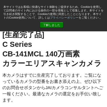
本サイトではお客様に快適なサイト体験をご提供するため、Cookieを使用し
て訪問者のサイト内における操作の一部を情報として収集します。本サイトを
引き続き閲覧することで、Cookieの使用に同意したことになります。本サイ
トのCookie使用について、詳しくは
プライバシーポリシー
をご覧ください 。
ホーム
CB-141-MCL
了解しました
[生産完了品]
C Series
CB-141MCL 140万画素
カラーエリアスキャンカメラ
本カメラはすでに生産完了しております。ご覧にな
っているカメラの型番をお書き添えの上、ぜひ以下
のお問合せボタンからJAIカメラコンサルタントへご
一報ください。最適なカメラの選定をお手伝い致し
ます。