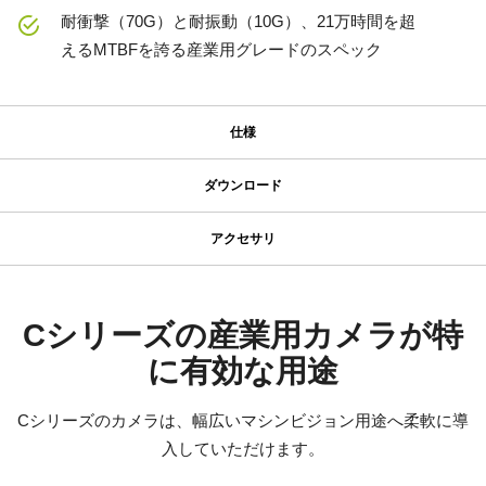
耐衝撃（70G）と耐振動（10G）、21万時間を超
えるMTBFを誇る産業用グレードのスペック
仕様
仕様
ダウンロード
ダウンロード
シリーズ名
アクセサリ
型番
JAIカメラ専用 ACアダプタ VA-
ソフトウェア
CB-141-MCL
055シリーズ
カメラタイプ
Control tool - CB-141MCL 32bit
Cシリーズの産業用カメラが特
エリアスキャン
に有効な用途
JAIカメラ専用 ACアダプタ VA-055シリーズ
Control tool - CB-141MCL 64bit
カラー／モノクロ
*出力コネクタの形状によって型番が変わります。
カラー
Cシリーズのカメラは、幅広いマシンビジョン用途へ柔軟に導
ご注文の際にはBもしくはFをご指定ください。
証明書類
波長
入していただけます。
CE Certificate – CB-141MCL
可視光
定格出力電圧：DC+12V