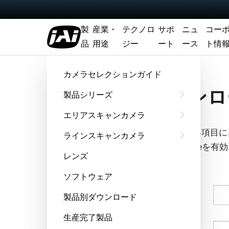
製
産業・
テクノロ
サポ
ニュ
コー
品
用途
ジー
ート
ース
ト情
ホーム
マニュアル - AD-130GE
カメラセレクションガイド
ダウンロー
製品シリーズ
エリアスキャンカメラ
フォームの各項目に
ラインスキャンカメラ
ウザでCookie
レンズ
す。
ソフトウェア
姓
製品別ダウンロード
生産完了製品
名