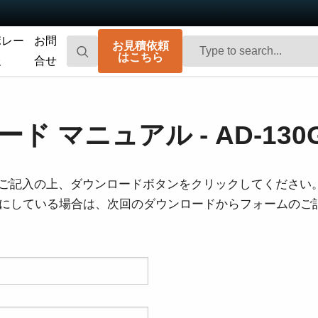
ポレー
お問
お見積依頼
はこちら
報
合せ
Go-X Series
Go Series
高性能、ハイコストパフォーマンス。次
コンパクトで高速。先進のセンサ技術を
ド マニュアル - AD-130
世代のマシンビジョンシステム向け
搭載した汎用エリアスキャンカメラで
CMOSエリアスキャンカメラです。
す。
Spark Series
Fusion Series
ご記入の上、ダウンロードボタンをクリックしてください
高解像度、高フレームレート、高画質を
特殊用途向けに最適化された、マルチセ
を有効にしている場合は、次回のダウンロードからフォームの
実現する高性能エリアスキャンカメラで
ンサ搭載のマルチスペクトル型エリアス
す。
キャンカメラです。
Fusion Flex-Eye
Apex Series
2つまたは3つのセンサを備えたマルチス
従来のベイヤー式カメラを凌駕する優れ
ペクトルカメラ（可視光および近赤外
た色再現性を誇る3CMOSプリズム分光式
光）をカスタマイズいたします
カラーエリアスキャンカメラです。