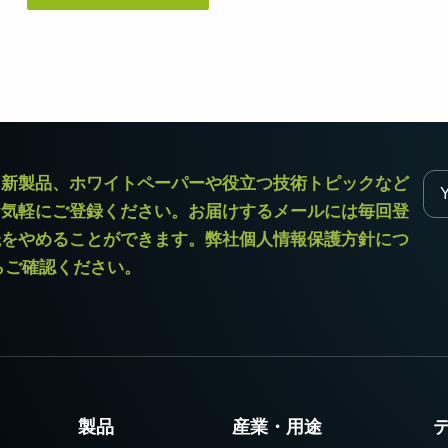
デュアルセンサ - カラー＋NIR
3センサ - RGB (プリズム分光
(プリズム分光式)
式)
一軸の入射光を分光し、可視画像と近赤
従来のベイヤー式カメラを引き離す、優
外領域（NIR）の画像を同時に撮像できる
れた色再現性を誇る3CMOSプリズム分光
プリズム分光式マルチスペクトルカメラ
式カラーエリアスキャンカメラです。
です。
シングルセンサ - モノクロ
トライリニア - カラー
ラ新製品、ホワイトペーパーや役立つ技術トピックなど
高解像度と高速スキャンレートを両立し
優れたカラーラインスキャン性能を備
お気軽にご登録ください。お届けするメールには毎回登
たモノクロCMOSセンサラインスキャン
え、幅広い用途で利用可能なトライリニ
カメラです。 最大解像度8192ピクセル、
アカメラです。プリズム分光式ラインカ
読をやめることができます。弊社個人情報保護方針につ
最大200 kHzのラインレートを実現してい
メラの高度な色再現性までは必要としな
ます。
い用途に。
からご確認ください。
シングルセンサSWIR
デュアルセンサ - SWIR (プリズ
短波長赤外線イメージング向けのシング
ム分光式)
ル InGaAs センサラインスキャンカメラで
短波長赤外光領域（SWIR）に感度を持
す。16,384 階調のグレースケール画像
つ、デュアルセンサ搭載のプリズム分光
で、素材や水分量の違い、内部の欠陥を
式カメラです。SWIR波長域（900～1700
精密に検出します。
nm）でデュアルバンドの撮像が可能で
す。
製品
産業・用途