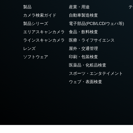
3センサ - RGB (プリズム分光
4センサ - RGB+NIR (プリズム
製品
産業・用途
テ
式)
分光式)
カメラ検索ガイド
自動車製造検査
最新のプリズム技術を搭載し、高性能か
可視と近赤外領域(NIR)を同時に捉え、
つ高コストパフォーマンスを実現した
R/G/Bカラー画像データと近赤外光画像の
製品シリーズ
電子部品(PCB/LCD/ウェハ等)
3CMOS (R/G/B)カラーラインスキャンカ
4つを同時に撮像可能な4センサラインス
エリアスキャンカメラ
食品・飲料検査
メラです。
キャンカメラです。
ラインスキャンカメラ
医療・ライフサイエンス
4センサーR-G-B+SWIR（プリ
レンズ
屋外・交通管理
ズム）
ソフトウェア
印刷・包装検査
可視光域のR-G-B画像と短波長赤外光域
（SWIR）の画像データを同時に取得する
医薬品・化粧品検査
4センサラインスキャンカメラ(Sweep+シ
スポーツ・エンタテイメント
リーズ)
ウェブ・表面検査