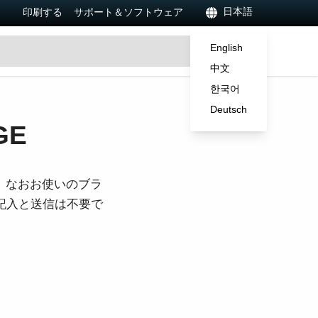
日本語
印刷する
サポート＆ソフトウェア
English
中文
한국어
Deutsch
GE
。なおお使いのブラ
ご記入と送信は不要で