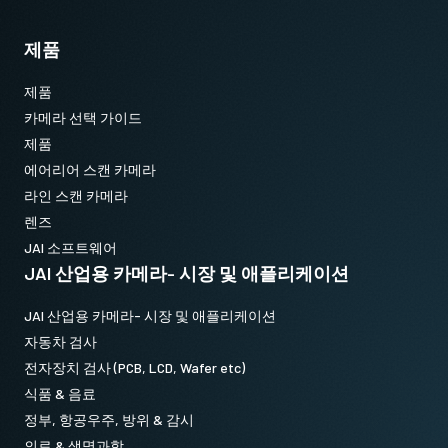
길이: 3미터
제품
참고: 본 제품은 카메라와 함께 주문해야만 합니다(단독 주문 불
가).
제품
데이터시트 다운로드
카메라 선택 가이드
제품
에어리어 스캔 카메라
라인 스캔 카메라
렌즈
JAI 소프트웨어
JAI 산업용 카메라- 시장 및 애플리케이션
JAI 산업용 카메라- 시장 및 애플리케이션
자동차 검사
전자장치 검사 (PCB, LCD, Wafer etc)
식품 & 음료
정부, 항공우주, 방위 & 감시
의료 & 생명과학