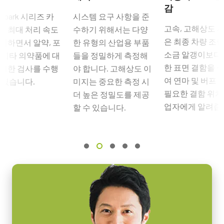
감
야에서도 선명한 대비를 구현할 수 있는 고성능 렌즈가 필요합니
인터페이스
Spark 시리즈 카
시스템 요구 사항을 준
다.
CoaXPress-2-Lanes (PoCXP)
고속, 고해상도 
는 최대 처리 속도
수하기 위해서는 다양
은 최종 차량 조
JAI의 고성능, 고해상도 렌즈 라인업은 다양한 JAI 고해상도 카메
유지하면서 알약, 포
한 유형의 산업용 부품
센서
소금 알갱이보다
라 모델이 제공하는 작은 픽셀 크기와 높은 디테일 수준을 최대한
 기타 의약품에 대
1XCMOS
들을 정밀하게 측정해
한 표면 결함을 
활용할 수 있도록 합니다.
상세한 검사를 수행
야 합니다. 고해상도 이
센서명
여 연마 및 버프 
 있습니다.
미지는 중요한 측정 시
Lince5M
특정 카메라 모델에 사용 가능한 렌즈에 대한 자세한 내용은
렌즈
필요한 결함 위치
더 높은 정밀도를 제공
광학 포맷
브로슈어를 다운로드하십시오.
업자에게 알려줍
할 수 있습니다.
1 inch
셀 사이즈 WxH
컴팩트 C-마운트 렌즈
5.0 x 5.0 µm
셔터 타입
JAI의 컴팩트 C-마운트 렌즈는 JAI 머신 비전 카메라에 탑재된 최
Global shutter
첨단 센서와 결합할 때 탁월한 성능과 가격 대비 효율성을 제공합
니다.
센서 대각선
16.4 mm
센서 포맷에 따라 4mm부터 75mm까지의 고정 초점 거리 제품이
엑티브 센서 크기 WxH
포함됩니다. C-마운트와 초점 및 조리개 설정용 잠금 나사가 장착