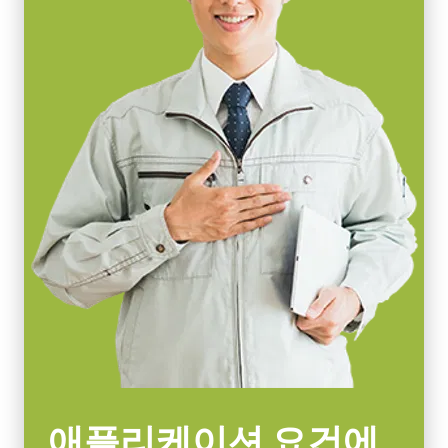
12.8 x 10.2 mm
되어 일반적인 공장 환경에서도 안정적인 작동을 보장합니다.
카메라 크기 HxWxL
특정 카메라 모델에 사용 가능한 렌즈에 대한 자세한
내용은 렌즈
62 x 62 x 55.5 mm
브로셔를 다운로드하십시오.
무게
215 g
MP-42 Tripod Mounting Plate
비디오 아웃
8/10/12-bit
Tripod adapter features mounting holes to fit spacing on Spark
렌즈 마운트
Series and (discontinued) Elite Series housings. Standard 1/4-20
C-mount
attachment to tripods. Includes M3 screws (Depth 5). Only use the
소비전력
supplied screws or other screws having the proper length. Using
5.9 Watt
longer screws can damage internal circuit boards.
사용온도(대기온도)
Download 2D CAD drawing
-5°C to +45°C
CoaXPress CXP6 데이터 케이블
애플리케이션 요건에