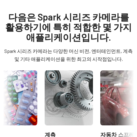
GPIO 및 전원 12핀 입출력 암 커넥
Manual & datasheet
모델
터
SP-5000M-CXP2
Manual - SP-5000-CXP2
다음은 Spark 시리즈 카메라를
타입
활용하기에 특히 적합한 몇 가지
GPIO 및 전원 12핀 입출력 암 커넥터 및 플라잉 리드 케이블.
Datasheet - SP-5000-CXP2
Area Scan
애플리케이션입니다.
컬러 / 모노
(LKK-IO-12PF-DM)
Compliance documents
Mono
Spark 시리즈 카메라는 다양한 머신 비전, 엔터테인먼트, 계측
히로세(Hirose) 호환 커넥터
CE Certificate – SP-5000M-CXP2
라이트 스펙트럼
및 기타 애플리케이션을 위한 최고의 시작점입니다.
Visible + NIR
길이: 2미터, 5미터 또는 10미터
RoHS Declaration - SP-5000M-CXP2
해상도
참고: 본 제품은 카메라와 함께 주문해야만 합니다(단독 주문 불
5 MP
가).
Other documents
해상도 WxH
데이터시트 다운로드
Frame Rate Calculator - SP-5000 - All Models
2560 x 2048 px
프레임 속도 / 라인 속도
CAD file - SP-5000-CXP2 (C-mount)
고성능, 고해상도 렌즈 시리즈
211 fps
ROI
Camera Selection Guide - Korean
고해상도 카메라는 200 lp/mm 이상의 분해능이 요구되는 응용 분
계측
자동차 스프레
예