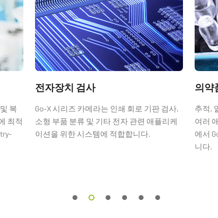
전자장치 검사
의약
입출력 암 커넥터
 및 복
Go-X 시리즈 카메라는 인쇄 회로 기판 검사,
추적, 
에 최적
소형 부품 분류 및 기타 전자 관련 애플리케
여러 
터 및 플라잉 리드 케이블.
ry-
이션을 위한 시스템에 적합합니다.
에서 G
니다.