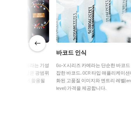
해상도
5 MP
해상도 WxH
2448 x 2048 px
프레임 속도 / 라인
74 fps
속도
ROI
예
바코드 인식
GPIO 및 전원 6핀 
인터페이스
USB3 Vision (PoUSB)
-X 시리즈 카메라는 기성
Go-X 시리즈 카메라는 단순한 바코드
인클로저 옵션과 같은 광범위
잡한 바코드, OCR 타입 애플리케이션
GPIO 및 전원 6핀 입출력 암 커넥
센서
1XCMOS
차 부품 검사에서 활용될
화된 고품질 이미지와 엔트리 레벨(ent
센서명
IMX250
level) 가격을 제공합니다.
(LKK-IO-6PF-DM)
광학 포맷
2/3 inch
히로세(Hirose) 호환 커넥터
셀 사이즈 WxH
3.45 x 3.45 µm
셔터 타입
Global shutter
길이: 0.5미터, 3미터 또는 5미터