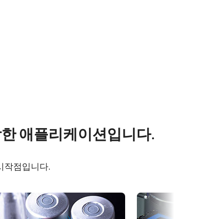
s
Other documents
적합한 애플리케이션입니다.
OX-
Brochure - Go-X Series
 시작점입니다.
Frame Rate Calculator - GOX-
5102M-
5102-USB
eBUS Player User Guide -