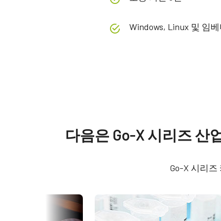
Windows, Linux 및
사양
다운로드
제품
Manual & datasheet
Go-X 시리즈
Softwa
다음은 Go-X 시리즈 
모델
GOX-5102M-USB
Datasheet - GOX-5102-USB
eBUS
타입
Area Scan
Go-X 시리
Manual - GOX-5102-USB
eBUS
컬러 / 모노
Mono
라이트 스펙트럼
Visible + NIR