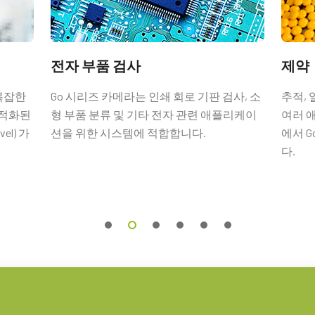
입출력 암 커넥터
터 및 플라잉 리드 케이블.
전자 부품 검사
제약
 복잡한
Go 시리즈 카메라는 인쇄 회로 기판 검사, 소
추적, 
최적화된
형 부품 분류 및 기타 전자 관련 애플리케이
여러 
el) 가
션을 위한 시스템에 적합합니다.
에서 
다.
문해야만 합니다(단독 주문 불가).