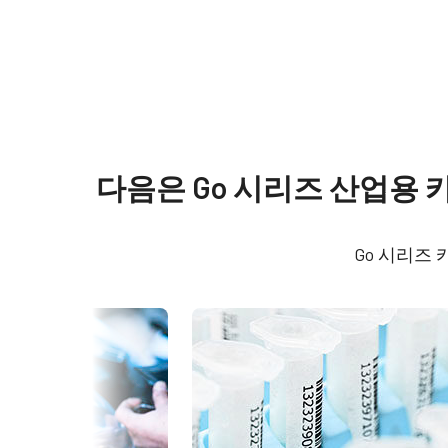
사양
다운로드
제품
Manual & datasheet
Go 시리즈
Softwa
다음은 Go 시리즈 산업용
모델
GO-5101M-PGE
Datasheet - GO-5101-PGE
eBUS
타입
Area Scan
Go 시리즈
eBUS
컬러 / 모노
Mono
라이트 스펙트럼
Visible + NIR
해상도
5.1 MP
해상도 WxH
2464 x 2056 px