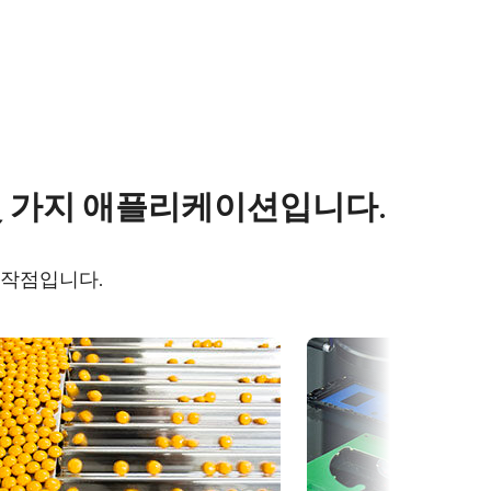
s
Other documents
몇 가지 애플리케이션입니다.
101M-PGE
CAD file - GO-5101-PGE
시작점입니다.
O-5101M-
Frame Rate Calculator - GO-
5101-PGE
eBUS Player User Guide -
(Latest Version)
Camera Selection Guide -
Korean