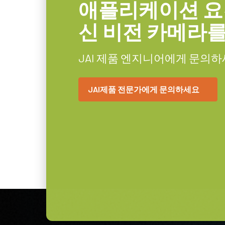
6핀 커넥터 케이블이
애플리케이션 요
WxH
카메라 크기
신 비전 카메라
29 x 29 x 41.5 mm
6핀 암 커넥터 케이블이 장착된 전원
HxWxL
무게
JAI 제품 엔지니어에게 문의하
46 g
(LKK-PSU-6PF-1.25)
비디오 아웃
8/10/12-bit *
JAI제품 전문가에게 문의하세요
히로세 호환 커넥터, 케이블 길이 1.
렌즈 마운트
C-mount
소비전력
3.99 Watt
참고: 본 전원 공급 장치는 카메라
불가).
사용온도(대기온
-5°C to +45°C
도)
카메라 주문 시 전원 공급 장치를 
* 12비트 출력에서 사용할 수 없는 일부 비디오 
원 코드도 함께 주문하십시오.
전원 코드 옵션 (별도 판매):