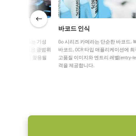
GPIO 및 전원 6핀 
프레임 속도 / 라인
22 fps
속도
ROI
예
GPIO 및 전원 6핀 입출력 암 커넥
바코드 인식
인터페이스
GigE Vision 1-Cable (PoE)
o 시리즈 카메라는 기성
Go 시리즈 카메라는 단순한 바코드,
(LKK-IO-6PF-DM)
인클로저 옵션과 같은 광범위
바코드, OCR 타입 애플리케이션에 
센서
1XCMOS
차 부품 검사에서 활용될
고품질 이미지와 엔트리 레벨(entry-lev
히로세(Hirose) 호환 커넥터
센서명
IMX264
격을 제공합니다.
광학 포맷
2/3 inch
길이: 0.5미터, 3미터 또는 5미터
셀 사이즈 WxH
3.45 x 3.45 µm
참고: 본 품목은 카메라와 함께 주
셔터 타입
Global shutter
데이터시트 다운로드
센서 대각선
11.1 mm
엑티브 센서 크기
8.5 x 7.1 mm