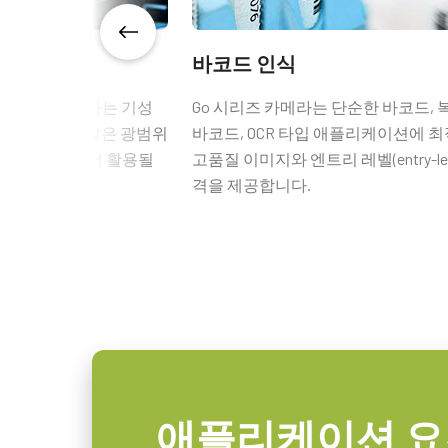
속도
ROI
예
바코드 인식
GPIO 및 전원 6핀 
인터페이스
USB3 Vision (PoUSB)
o 시리즈 카메라는 기성
Go 시리즈 카메라는 단순한 바코드,
인클로저 옵션과 같은 광범위
바코드, OCR 타입 애플리케이션에 
GPIO 및 전원 6핀 입출력 암 커넥
센서
1XCMOS
차 부품 검사에서 활용될
고품질 이미지와 엔트리 레벨(entry-lev
센서명
Lince5M
격을 제공합니다.
(LKK-IO-6PF-DM)
광학 포맷
1 inch
히로세(Hirose) 호환 커넥터
셀 사이즈 WxH
5.0 x 5.0 µm
셔터 타입
Global shutter
길이: 0.5미터, 3미터 또는 5미터
센서 대각선
16.4 mm
참고: 본 품목은 카메라와 함께 주
엑티브 센서 크기
12.8 x 10.2 mm
애플리케이션 요
WxH
데이터시트 다운로드