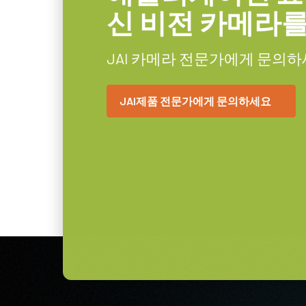
카메라 크기
신 비전 카메라
29 x 29 x 41.5 mm
HxWxL
6핀 커넥터 케이블이
무게
JAI 카메라 전문가에게 문의하
46 g
6핀 암 커넥터 케이블이 장착된 전원
비디오 아웃
8/10/12-bit
JAI제품 전문가에게 문의하세요
렌즈 마운트
C-mount
(LKK-PSU-6PF-1.25)
소비전력
3.6 Watt
히로세 호환 커넥터, 케이블 길이 1.
사용온도(대기온
-5°C to +45°C
도)
참고: 본 전원 공급 장치는 카메라
불가).
카메라 주문 시 전원 공급 장치를 
원 코드도 함께 주문하십시오.