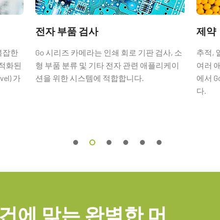
전자 부품 검사
제약
입출력 암 커넥터
 복잡한
Go 시리즈 카메라는 인쇄 회로 기판 검사, 소
추적, 
최적화된
형 부품 분류 및 기타 전자 관련 애플리케이
여러 
터 및 플라잉 리드 케이블.
el) 가
션을 위한 시스템에 적합합니다.
에서 
다.
문해야만 합니다(단독 주문 불가).
건에 맞는 완벽한 머