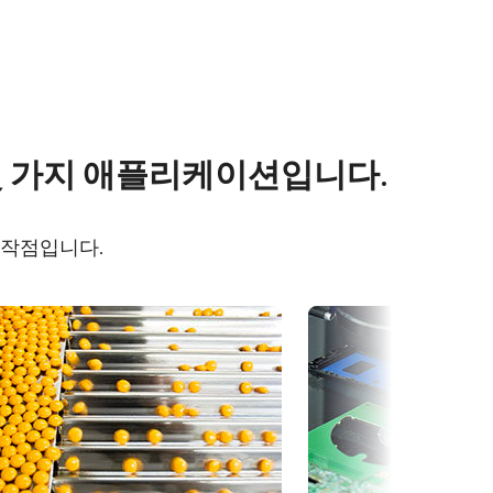
s
Other documents
몇 가지 애플리케이션입니다.
5000M-
CAD file - GO-5000-USB
시작점입니다.
Frame Rate Calculator - GO-
5000 - All Models
eBUS Player User Guide -
(Latest Version)
Camera Selection Guide -
Korean