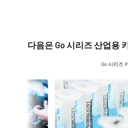
사양
다운로드
제품
Manual & datasheet
Go 시리즈
Softwa
다음은 Go 시리즈 산업용
모델
GO-5000M-USB
Datasheet - GO-5000M-USB
eBUS
타입
Area Scan
Go 시리즈
Manual - GO-5000M-USB
eBUS
컬러 / 모노
Mono
라이트 스펙트럼
Visible + NIR
해상도
5 MP
해상도 WxH
2560 x 2048 px
프레임 속도 / 라인
62 fps