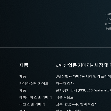
JA
라 
e-
능합
 선택하십시오.
제품
JAI 산업용 카메라- 시장 
제품
JAI 산업용 카메라- 시장 및 애플리
즈
카메라 선택 가이드
자동차 검사
제품
전자장치 검사 (PCB, LCD, Wafer etc)
에어리어 스캔 카메라
식품 & 음료
AI 머신 비전 카메라에 탑재된 최첨단
라인 스캔 카메라
정부, 항공우주, 방위 & 감시
가격 대비 효율성을 제공합니다.
렌즈
의료 & 생명과학