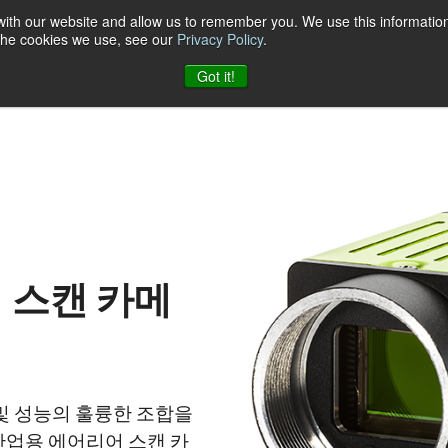
 with our website and allow us to remember you. We use this information
 the cookies we use, see our
Privacy Policy
.
케이션
자료
지원
소식
회사
JAI에 문의하기
Got it!
어 스캔 카메
능 및 성능의 훌륭한 조합을
산업용 에어리어 스캔 카