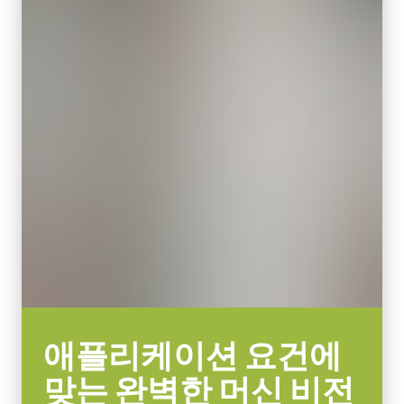
16.4 mm
지역별 전원 콘센트에 맞는 코드를 선택하십시오.
엑티브 센서 크기 WxH
데이터시트 다운로드
12.8 x 10.2 mm
카메라 크기 HxWxL
29 x 29 x 41.5 mm
컴팩트 C-마운트 렌즈
무게
JAI의 컴팩트 C-마운트 렌즈는 JAI 머신 비전 카메라에 탑재된 최
46 g
첨단 센서와 결합할 때 탁월한 성능과 가격 대비 효율성을 제공합
비디오 아웃
니다.
8/10/12-bit
렌즈 마운트
센서 포맷에 따라 4mm부터 75mm까지의 고정 초점 거리 제품이
C-mount
포함됩니다. C-마운트와 초점 및 조리개 설정용 잠금 나사가 장착
되어 일반적인 공장 환경에서도 안정적인 작동을 보장합니다.
소비전력
3.19 Watt
특정 카메라 모델에 사용 가능한 렌즈에 대한 자세한
내용은 렌즈
애플리케이션 요건에
사용온도(대기온도)
브로셔를 다운로드하십시오.
-5°C to +45°C
맞는 완벽한 머신 비전