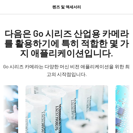
다운로드
제품
렌즈 및 액세서리
Go 시리즈
GPIO 및 전원 6핀 입출력 암 커넥터
Manual & datasheet
모델
GO-5000M-PGE
Datasheet - GO-5000M-PGE
다음은 Go 시리즈 산업용 카메라
GPIO 및 전원 6핀 입출력 암 커넥터 및 플라잉 리드 케이블.
타입
를 활용하기에 특히 적합한 몇 가
Manual - GO-5000M-PGE
Area Scan
(LKK-IO-6PF-DM)
지 애플리케이션입니다.
컬러 / 모노
히로세(Hirose) 호환 커넥터
Software
Mono
Go 시리즈 카메라는 다양한 머신 비전 애플리케이션을 위한 최
길이: 0.5미터, 3미터 또는 5미터
eBUS SDK for JAI (32 bit)
라이트 스펙트럼
고의 시작점입니다.
Visible + NIR
참고: 본 품목은 카메라와 함께 주문해야만 합니다(단독 주문 불
eBUS SDK for JAI (64 bit)
해상도
가).
5 MP
Compliance documents
데이터시트 다운로드
해상도 WxH
CE Certificate – GO-5000M-PGE
2560 x 2048 px
6핀 커넥터 케이블이 장착된 전원
프레임 속도 / 라인 속도
Other documents
22 fps