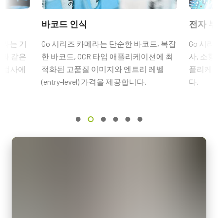
공급 장치
CAD file - GO-5000-PGE
ROI
6핀 암 커넥터 케이블이 장착된 전원 공급 장치 - 전원 코드 미포
바코드 인식
전자 부
예
eBUS Player User Guide - (Latest Version)
함.
인터페이스
메라는 기
Go 시리즈 카메라는 단순한 바코드, 복잡
Go 시리
GigE Vision 1-Cable (PoE)
(LKK-PSU-6PF-1.25)
션과 같은
한 바코드, OCR 타입 애플리케이션에 최
사, 소형
Frame Rate Calculator - GO-5000 - All Models
품 검사에
적화된 고품질 이미지와 엔트리 레벨
플리케이
센서
히로세 호환 커넥터, 케이블 길이 1.25미터.
1XCMOS
(entry-level) 가격을 제공합니다.
다.
Camera Selection Guide - Korean
참고: 본 전원 공급 장치는 카메라와 함께 주문해야만 합니다(단
센서명
독 주문 불가).
Lince5M
광학 포맷
카메라 주문 시 전원 공급 장치를 포함할 계획이라면, 반드시 적합
1 inch
한 전원 코드도 함께 주문하십시오.
셀 사이즈 WxH
전원 코드 옵션 (별도 판매):
5.0 x 5.0 µm
셔터 타입
미국/일본용 전원 – 1.2미터
Global shutter
중국용 전원 – 1.2미터
유럽용 전원 – 1.5미터
센서 대각선