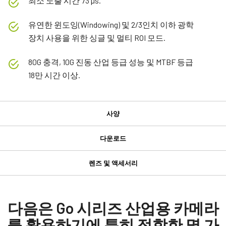
최소 노출 시간 73 µs.
유연한 윈도잉(Windowing) 및 2/3인치 이하 광학
장치 사용을 위한 싱글 및 멀티 ROI 모드.
80G 충격, 10G 진동 산업 등급 성능 및 MTBF 등급
18만 시간 이상.
사양
사양
다운로드
다운로드
제품
렌즈 및 액세서리
Go 시리즈
GPIO 및 전원 6핀 입출력 암 커넥터
Manual & datasheet
모델
GO-2401C-PGE-1
Datasheet - GO-2401-PGE-1
다음은 Go 시리즈 산업용 카메라
GPIO 및 전원 6핀 입출력 암 커넥터 및 플라잉 리드 케이블.
타입
를 활용하기에 특히 적합한 몇 가