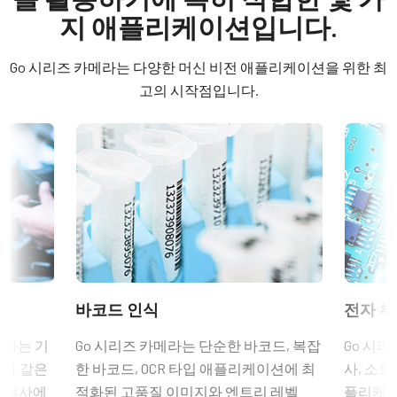
Manual - GO-2401-PGE-1
Area Scan
(LKK-IO-6PF-DM)
지 애플리케이션입니다.
컬러 / 모노
히로세(Hirose) 호환 커넥터
Software
Color
Go 시리즈 카메라는 다양한 머신 비전 애플리케이션을 위한 최
길이: 0.5미터, 3미터 또는 5미터
eBUS SDK for JAI (32 bit)
라이트 스펙트럼
고의 시작점입니다.
Visible
참고: 본 품목은 카메라와 함께 주문해야만 합니다(단독 주문 불
eBUS SDK for JAI (64 bit)
해상도
가).
2.4 MP
Compliance documents
데이터시트 다운로드
해상도 WxH
RoHS Declaration - GO-2401C-PGE-1
1936 x 1216 px
6핀 커넥터 케이블이 장착된 전원
프레임 속도 / 라인 속도
CE Certificate - GO-2401C-PGE-1
공급 장치
41 fps
ROI
Other documents
6핀 암 커넥터 케이블이 장착된 전원 공급 장치 - 전원 코드 미포
바코드 인식
전자 부
예
CAD file - GO-2401-PGE
함.
인터페이스
메라는 기
Go 시리즈 카메라는 단순한 바코드, 복잡
Go 시리
GigE Vision 1-Cable (PoE)
(LKK-PSU-6PF-1.25)
션과 같은
한 바코드, OCR 타입 애플리케이션에 최
사, 소형
eBUS Player User Guide - (Latest Version)
품 검사에
적화된 고품질 이미지와 엔트리 레벨
플리케이
센서