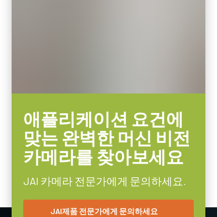
무게
JAI의 컴팩트 C-마운트 렌즈는 JAI 머신 비전 카메라에 탑재된 최
65 g
첨단 센서와 결합할 때 탁월한 성능과 가격 대비 효율성을 제공합
비디오 아웃
니다.
8/10/12-bit *
렌즈 마운트
센서 포맷에 따라 4mm부터 75mm까지의 고정 초점 거리 제품이
C-mount
포함됩니다. C-마운트와 초점 및 조리개 설정용 잠금 나사가 장착
되어 일반적인 공장 환경에서도 안정적인 작동을 보장합니다.
소비전력
3.3 Watt
특정 카메라 모델에 사용 가능한 렌즈에 대한 자세한
내용은 렌즈
애플리케이션 요건에
사용온도(대기온도)
브로셔를 다운로드하십시오.
-5°C to +45°C
맞는 완벽한 머신 비전
카메라를 찾아보세요
MP-43 Tripod Mounting Plate
Tripod adapter features mounting holes to fit spacing on Go Series
JAI 카메라 전문가에게 문의하세요.
and Go-X Series housings. (Note: on Go-X Series models with
Pregius S sensors, mount attaches to top of camera requiring use
JAI제품 전문가에게 문의하세요
of vertical image flip function. See product pages for alternative