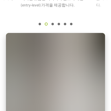
히로세 호환 커넥터, 케이블 길이 1.25미터.
1XCMOS
(entry-level) 가격을 제공합니다.
다.
Frame Rate Calculator - GO-2401-PGE
참고: 본 전원 공급 장치는 카메라와 함께 주문해야만 합니다(단
센서명
Camera Selection Guide - Korean
독 주문 불가).
IMX249
광학 포맷
카메라 주문 시 전원 공급 장치를 포함할 계획이라면, 반드시 적합
1/1.2 inch
한 전원 코드도 함께 주문하십시오.
셀 사이즈 WxH
전원 코드 옵션 (별도 판매):
5.86 x 5.86 µm
셔터 타입
미국/일본용 전원 – 1.2미터
Global shutter
중국용 전원 – 1.2미터
유럽용 전원 – 1.5미터
센서 대각선
13.4 mm
지역별 전원 콘센트에 맞는 코드를 선택하십시오.
엑티브 센서 크기 WxH
데이터시트 다운로드
11.3 x 7.1 mm
카메라 크기 HxWxL
29 x 29 x 41.5 mm
컴팩트 C-마운트 렌즈