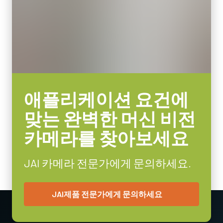
비디오 아웃
카메라 링크 데이터 케이블 MDR-
8/10/12-bit *
SDR
렌즈 마운트
C-mount
고유연성 카메라 링크 데이터 케이블 MDR-SDR
소비전력
2.94 Watt
(LKK-CL-S-MDR-SDR-DM)
애플리케이션 요건에
사용온도(대기온도)
케이블 전원 공급(PoCL) 기능 지원
-5°C to +45°C
맞는 완벽한 머신 비전
길이: 3미터
카메라를 찾아보세요
참고: 본 제품은 카메라와 함께 주문해야만 합니다(단독 주문 불
가).
JAI 카메라 전문가에게 문의하세요.
데이터시트 다운로드
JAI제품 전문가에게 문의하세요