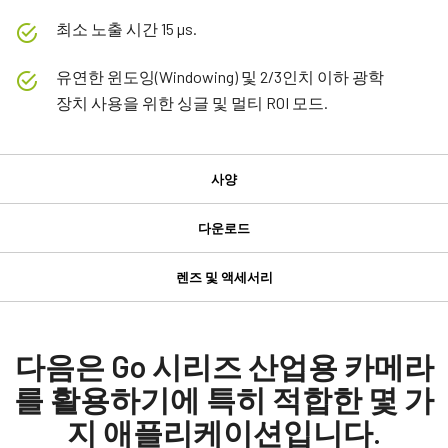
최소 노출 시간 15 µs.
유연한 윈도잉(Windowing) 및 2/3인치 이하 광학
장치 사용을 위한 싱글 및 멀티 ROI 모드.
사양
사양
다운로드
다운로드
제품
렌즈 및 액세서리
Go 시리즈
컴팩트 C-마운트 렌즈
Manual & datasheet
모델
GO-2400M-PMCL-1
Datasheet - GO-2400-PMCL-1
다음은 Go 시리즈 산업용 카메라
JAI의 컴팩트 C-마운트 렌즈는 JAI 머신 비전 카메라에 탑재된 최
타입
첨단 센서와 결합할 때 탁월한 성능과 가격 대비 효율성을 제공합
를 활용하기에 특히 적합한 몇 가
Manual - GO-2400-PMCL-1
Area Scan
니다.
지 애플리케이션입니다.
컬러 / 모노