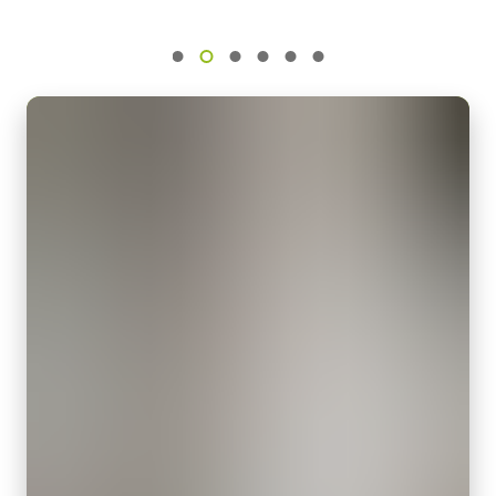
센서명
IMX174
Download 2D CAD drawing
.
광학 포맷
1/1.2 inch
카메라 링크 데이터 케이블 SDR-
셀 사이즈 WxH
SDR
5.86 x 5.86 µm
셔터 타입
고유연성 카메라 링크 데이터 케이블 SDR-SDR
Global shutter
(LKK-CL-S-SDR-SDR-DM)
센서 대각선
13.4 mm
케이블 전원 공급(PoCL) 기능 지원
엑티브 센서 크기 WxH
길이: 3미터
11.3 x 7.1 mm
카메라 크기 HxWxL
참고: 본 제품은 카메라와 함께 주문해야만 합니다(단독 주문 불
29 x 29 x 41.5 mm
가).
무게
데이터시트 다운로드
60 g