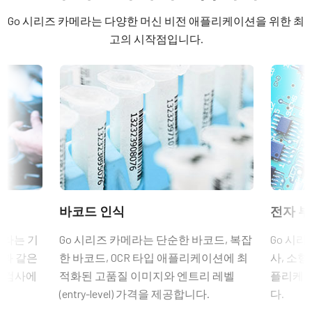
Software
센서 포맷에 따라 4mm부터 75mm까지의 고정 초점 거리 제품이
Mono
Go 시리즈 카메라는 다양한 머신 비전 애플리케이션을 위한 최
포함됩니다. C-마운트와 초점 및 조리개 설정용 잠금 나사가 장착
Control Tool - GO-2400-PMCL-1-64bit
라이트 스펙트럼
고의 시작점입니다.
되어 일반적인 공장 환경에서도 안정적인 작동을 보장합니다.
Visible + NIR
Control Tool - GO-2400-PMCL-1-32bit
특정 카메라 모델에 사용 가능한 렌즈에 대한 자세한
내용은 렌즈
해상도
브로셔를 다운로드하십시오.
2.4 MP
Compliance documents
해상도 WxH
RoHS Declaration - GO-2400M-PMCL-1
1936 x 1216 px
MP-43 Tripod Mounting Plate
프레임 속도 / 라인 속도
CE Certificate - GO-2400M-PMCL-1
Tripod adapter features mounting holes to fit spacing on Go Series
165 fps
and Go-X Series housings. (Note: on Go-X Series models with
ROI
Other documents
Pregius S sensors, mount attaches to top of camera requiring use
바코드 인식
전자 부
예
of vertical image flip function. See product pages for alternative
CAD file - GO-2400-PMCL
인터페이스
메라는 기
Go 시리즈 카메라는 단순한 바코드, 복잡
Go 시리
tripod adapter recommendation.)
Mini Camera Link (PoCL)
션과 같은
한 바코드, OCR 타입 애플리케이션에 최
사, 소형
Frame Rate Calculator - GO-2400-PMCL
Standard 1/4-20 attachment to tripods. Includes M3 screws (Depth
품 검사에
적화된 고품질 이미지와 엔트리 레벨
플리케이
센서
5). Only use the supplied screws or other screws having the proper
1XCMOS
(entry-level) 가격을 제공합니다.
다.
Camera Selection Guide - Korean
length. Using longer screws can damage internal circuit boards.