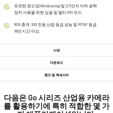
유연한 윈도잉(Windowing) 및 2/3인치 이하 광학
장치 사용을 위한 싱글 및 멀티 ROI 모드.
80G 충격, 10G 진동 산업 등급 성능 및 MTBF 등급
18만 시간 이상.
사양
사양
다운로드
다운로드
제품
렌즈 및 액세서리
Go 시리즈
GPIO 및 전원 6핀 입출력 암 커넥터
Manual & datasheet
모델
GO-2400M-PGE-1
Datasheet - GO-2400-PGE-1
다음은 Go 시리즈 산업용 카메라
GPIO 및 전원 6핀 입출력 암 커넥터 및 플라잉 리드 케이블.
타입
를 활용하기에 특히 적합한 몇 가
Manual - GO-2400-PGE-1
Area Scan
(LKK-IO-6PF-DM)