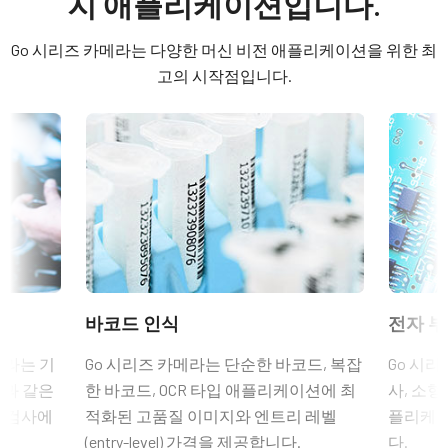
지 애플리케이션입니다.
컬러 / 모노
히로세(Hirose) 호환 커넥터
Software
Mono
Go 시리즈 카메라는 다양한 머신 비전 애플리케이션을 위한 최
길이: 0.5미터, 3미터 또는 5미터
eBUS SDK for JAI (64 bit)
라이트 스펙트럼
고의 시작점입니다.
Visible + NIR
참고: 본 품목은 카메라와 함께 주문해야만 합니다(단독 주문 불
eBUS SDK for JAI (32 bit)
해상도
가).
2.4 MP
Compliance documents
데이터시트 다운로드
해상도 WxH
RoHS Declaration - GO-2400M-PGE-1
1936 x 1216 px
6핀 커넥터 케이블이 장착된 전원
프레임 속도 / 라인 속도
CE Certificate - GO-2400M-PGE-1
공급 장치
48 fps
ROI
Other documents
6핀 암 커넥터 케이블이 장착된 전원 공급 장치 - 전원 코드 미포
바코드 인식
전자 부
예
CAD file - GO-2400-PGE
함.
인터페이스
메라는 기
Go 시리즈 카메라는 단순한 바코드, 복잡
Go 시리
GigE Vision 1-Cable (PoE)
(LKK-PSU-6PF-1.25)
션과 같은
한 바코드, OCR 타입 애플리케이션에 최
사, 소형
Frame Rate Calculator - GO-2400-PGE
품 검사에
적화된 고품질 이미지와 엔트리 레벨
플리케이
센서
히로세 호환 커넥터, 케이블 길이 1.25미터.
1XCMOS
(entry-level) 가격을 제공합니다.
다.
Camera Selection Guide - Korean