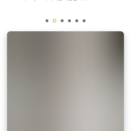
참고: 본 전원 공급 장치는 카메라와 함께 주문해야만 합니다(단
센서명
eBUS Player User Guide - (Latest Version)
독 주문 불가).
IMX174
광학 포맷
카메라 주문 시 전원 공급 장치를 포함할 계획이라면, 반드시 적합
1/1.2 inch
한 전원 코드도 함께 주문하십시오.
셀 사이즈 WxH
전원 코드 옵션 (별도 판매):
5.86 x 5.86 µm
셔터 타입
미국/일본용 전원 – 1.2미터
Global shutter
중국용 전원 – 1.2미터
유럽용 전원 – 1.5미터
센서 대각선
13.4 mm
지역별 전원 콘센트에 맞는 코드를 선택하십시오.
엑티브 센서 크기 WxH
데이터시트 다운로드
11.3 x 7.1 mm
카메라 크기 HxWxL
29 x 29 x 41.5 mm
컴팩트 C-마운트 렌즈
무게