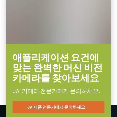
JAI의 컴팩트 C-마운트 렌즈는 JAI 머신 비전 카메라에 탑재된 최
65 g
첨단 센서와 결합할 때 탁월한 성능과 가격 대비 효율성을 제공합
비디오 아웃
니다.
8/10/12-bit *
렌즈 마운트
센서 포맷에 따라 4mm부터 75mm까지의 고정 초점 거리 제품이
C-mount
포함됩니다. C-마운트와 초점 및 조리개 설정용 잠금 나사가 장착
되어 일반적인 공장 환경에서도 안정적인 작동을 보장합니다.
소비전력
3.3 Watt
특정 카메라 모델에 사용 가능한 렌즈에 대한 자세한
내용은 렌즈
애플리케이션 요건에
사용온도(대기온도)
브로셔를 다운로드하십시오.
-5°C to +45°C
맞는 완벽한 머신 비전
카메라를 찾아보세요
MP-43 Tripod Mounting Plate
Tripod adapter features mounting holes to fit spacing on Go Series
JAI 카메라 전문가에게 문의하세요.
and Go-X Series housings. (Note: on Go-X Series models with
Pregius S sensors, mount attaches to top of camera requiring use
JAI제품 전문가에게 문의하세요
of vertical image flip function. See product pages for alternative
tripod adapter recommendation.)