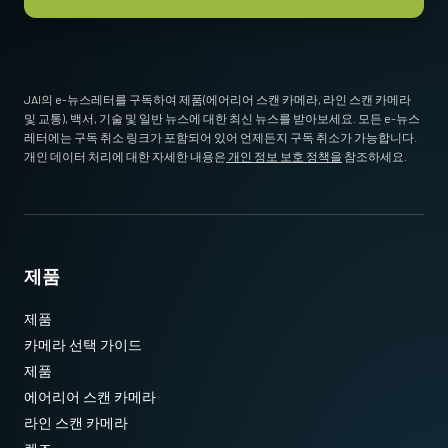
Standard 1/4-20 attachment to tripods. Includes M3 screws (Depth
5). Only use the supplied screws or other screws having the proper
length. Using longer screws can damage internal circuit boards.
JAI의 e-뉴스레터를 구독하여 제품(에어리어 스캔 카메라, 라인 스캔 카메라
* 12비트 출력에서 사용할 수 없는 일부 비디오 처리 기능
및 교통), 백서, 기술 및 일반 뉴스에 대한 최신 뉴스를 받아보세요. 모든 e-뉴스
Download 2D CAD drawing
.
레터에는 구독 취소 링크가 포함되어 있어 언제든지 구독 취소가 가능합니다.
개인 데이터 처리에 대한 자세한 내용은
개인 정보 보호 정책을
참조하세요.
제품
제품
카메라 선택 가이드
제품
에어리어 스캔 카메라
라인 스캔 카메라