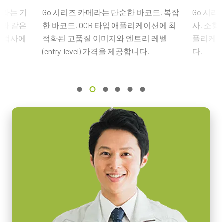
함.
Other documents
인터페이스
메라는 기
Go 시리즈 카메라는 단순한 바코드, 복잡
Go 시리
USB3 Vision (PoUSB)
(LKK-PSU-6PF-1.25)
션과 같은
한 바코드, OCR 타입 애플리케이션에 최
사, 소형
CAD file - GO-2400-USB
품 검사에
적화된 고품질 이미지와 엔트리 레벨
플리케이
센서
히로세 호환 커넥터, 케이블 길이 1.25미터.
1XCMOS
(entry-level) 가격을 제공합니다.
다.
eBUS Player User Guide - (Latest Version)
참고: 본 전원 공급 장치는 카메라와 함께 주문해야만 합니다(단
센서명
Frame Rate Calculator - GO-2400-USB
독 주문 불가).
IMX174
광학 포맷
카메라 주문 시 전원 공급 장치를 포함할 계획이라면, 반드시 적합
Camera Selection Guide - Korean
1/1.2 inch
한 전원 코드도 함께 주문하십시오.
셀 사이즈 WxH
전원 코드 옵션 (별도 판매):
5.86 x 5.86 µm
셔터 타입
미국/일본용 전원 – 1.2미터
Global shutter
중국용 전원 – 1.2미터
유럽용 전원 – 1.5미터
센서 대각선
13.4 mm
지역별 전원 콘센트에 맞는 코드를 선택하십시오.
엑티브 센서 크기 WxH