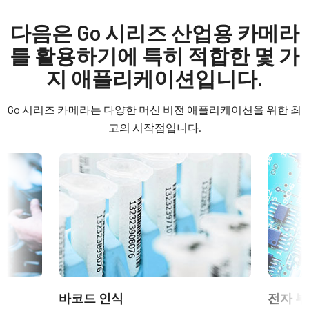
모델
GO-2400C-USB
Manual - GO-2400-USB
다음은 Go 시리즈 산업용 카메라
GPIO 및 전원 6핀 입출력 암 커넥터 및 플라잉 리드 케이블.
타입
를 활용하기에 특히 적합한 몇 가
Datasheet - GO-2400-USB
Area Scan
(LKK-IO-6PF-DM)
지 애플리케이션입니다.
컬러 / 모노
히로세(Hirose) 호환 커넥터
Software
Color
Go 시리즈 카메라는 다양한 머신 비전 애플리케이션을 위한 최
길이: 0.5미터, 3미터 또는 5미터
eBUS SDK for JAI (32 bit)
라이트 스펙트럼
고의 시작점입니다.
Visible
참고: 본 품목은 카메라와 함께 주문해야만 합니다(단독 주문 불
eBUS SDK for JAI (64 bit)
해상도
가).
2.4 MP
Compliance documents
데이터시트 다운로드
해상도 WxH
CE Certificate – GO-2400C-USB
1936 x 1216 px
6핀 커넥터 케이블이 장착된 전원
프레임 속도 / 라인 속도
FCC Certificate - GO-2400C-USB
공급 장치
159 fps
ROI
RoHS Declaration - GO-2400C-USB
6핀 암 커넥터 케이블이 장착된 전원 공급 장치 - 전원 코드 미포
바코드 인식
전자 부
예