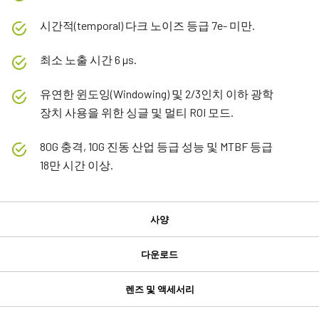
시간적(temporal) 다크 노이즈 등급 7e- 미만.
최소 노출 시간 6 µs.
유연한 윈도잉(Windowing) 및 2/3인치 이하 광학
장치 사용을 위한 싱글 및 멀티 ROI 모드.
80G 충격, 10G 진동 산업 등급 성능 및 MTBF 등급
18만 시간 이상.
사양
사양
다운로드
다운로드
제품
렌즈 및 액세서리
Go 시리즈
GPIO 및 전원 6핀 입출력 암 커넥터
Manual & datasheet