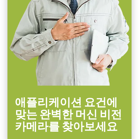
데이터시트 다운로드
11.3 x 7.1 mm
카메라 크기 HxWxL
29 x 29 x 41.5 mm
컴팩트 C-마운트 렌즈
무게
JAI의 컴팩트 C-마운트 렌즈는 JAI 머신 비전 카메라에 탑재된 최
46 g
첨단 센서와 결합할 때 탁월한 성능과 가격 대비 효율성을 제공합
비디오 아웃
니다.
8/10/12-bit *
렌즈 마운트
센서 포맷에 따라 4mm부터 75mm까지의 고정 초점 거리 제품이
C-mount
포함됩니다. C-마운트와 초점 및 조리개 설정용 잠금 나사가 장착
되어 일반적인 공장 환경에서도 안정적인 작동을 보장합니다.
소비전력
4.1 Watt
특정 카메라 모델에 사용 가능한 렌즈에 대한 자세한
내용은 렌즈
애플리케이션 요건에
사용온도(대기온도)
브로셔를 다운로드하십시오.
-5°C to +45°C
맞는 완벽한 머신 비전
카메라를 찾아보세요
MP-43 Tripod Mounting Plate