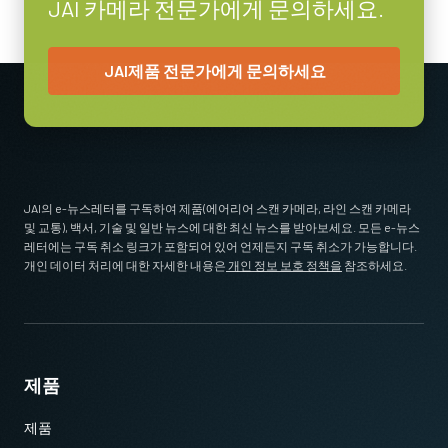
Tripod adapter features mounting holes to fit spacing on Go Series
JAI 카메라 전문가에게 문의하세요.
and Go-X Series housings. (Note: on Go-X Series models with
Pregius S sensors, mount attaches to top of camera requiring use
JAI제품 전문가에게 문의하세요
of vertical image flip function. See product pages for alternative
tripod adapter recommendation.)
Standard 1/4-20 attachment to tripods. Includes M3 screws (Depth
5). Only use the supplied screws or other screws having the proper
length. Using longer screws can damage internal circuit boards.
JAI의 e-뉴스레터를 구독하여 제품(에어리어 스캔 카메라, 라인 스캔 카메라
* 12비트 출력에서 사용할 수 없는 일부 비디오 처리 기능
및 교통), 백서, 기술 및 일반 뉴스에 대한 최신 뉴스를 받아보세요. 모든 e-뉴스
Download 2D CAD drawing
.
레터에는 구독 취소 링크가 포함되어 있어 언제든지 구독 취소가 가능합니다.
개인 데이터 처리에 대한 자세한 내용은
개인 정보 보호 정책을
참조하세요.
USB-3 데이터 케이블
USB-3 데이터 케이블 (USB 전원 공급 기능 포함).
제품
(LKK-U3-AM-Micro B-S-DM)
제품
케이블 길이 3미터