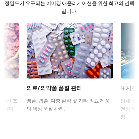
eBUS SDK for JAI (32 bit)
라이트 스펙트럼
정밀도가 요구되는 이미징 애플리케이션을 위한 최고의 선택
Visible
길이: 2미터, 5미터 또는 10미터
입니다.
eBUS SDK for JAI (64 bit)
해상도
참고: 본 제품은 카메라와 함께 주문해야만 합니다(단독 주문 불
3.2 MP
가).
Compliance documents
해상도 WxH
데이터시트 다운로드
CE Certificate - AP-3200T-10GE
2064 x 1544 px
프레임 속도 / 라인 속도
RoHS Declaration - AP-3200T-10GE
프리즘 최적화 렌즈 시리즈
106 fps
ROI
Other documents
JAI의 프리즘 최적화 렌즈는 다중 파장대 카메라의 서로 다른 광
예
Camera Selection Guide - Korean
학 경로와 초점 특성을 보정하기 위한 특수 설계를 적용하여 프리
학
의료/의약품 품질 관리
내시경
인터페이스
즘 기술의 모든 이점을 누릴 수 있도록 합니다. JAI의 프리즘 최적
10 Gbps GigE Vision
 인간 조
앰플, 캡슐, 다층 알약 및 기타 의료 제품
인체 및 
Frame Rate Calculator - AP-3200T-10GE
화 렌즈는 프리즘 기반 카메라에서 기대하는 선명하고 고품질의
의 이미
의 색상 품질 관리.
천장에 
센서
이미지를 제공합니다.
3xCMOS RGB
징.
CAD file - AP-3200T-10GE
특정 카메라 모델에 사용 가능한 렌즈에
대한 자세한 내용은 렌즈
센서명
브로셔를 다운로드하십시오.
eBUS Player User Guide - (Latest Version)
IMX252