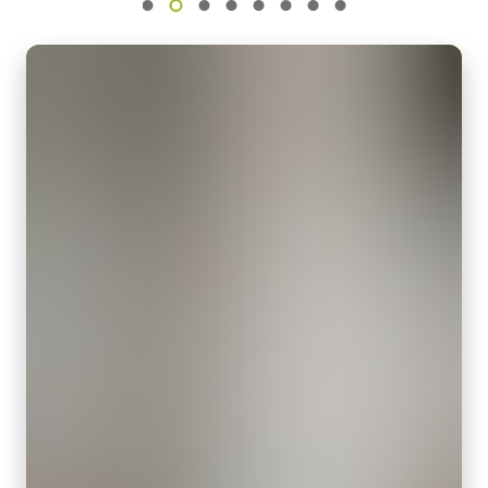
광학 포맷
MP-44 Tripod Mounting Plate
1/1.8 inch
셀 사이즈 WxH
Tripod adapter for Apex Series AP-3200T/AP-1600T models.
3.45 x 3.45 µm
셔터 타입
Only use the supplied M3 screws having the proper length. Using
Global shutter
longer screws can damage internal circuit boards.
센서 대각선
Download 2D CAD drawing
8.9 mm
엑티브 센서 크기 WxH
12핀 커넥터 케이블이 장착된 전원
7.1 x 5.3 mm
공급 장치
카메라 크기 HxWxL
62 x 62 x 86.5 mm
12핀 암 커넥터 케이블이 장착된 전원 공급 장치 - 전원 코드 미포
무게
함.
270 g
(LKK-PSU-12PF-1.25)
비디오 아웃