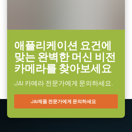
8/10/12-bit (RGB) *
케이블 길이 1.25미터의 Hirose 호환 커넥터.
렌즈 마운트
C-mount
참고: 본 전원 공급 장치 품목은 카메라와 함께 주문해야만 합니
다(단독 주문 불가).
소비전력
11.6 Watt
카메라 주문 시 전원 공급 장치를 포함할 계획이라면, 반드시 적합
애플리케이션 요건에
사용온도(대기온도)
한 전원 코드도 함께 주문하시기 바랍니다.
-5°C to +45°C
맞는 완벽한 머신 비전
전원 코드 옵션 (별도 판매):
카메라를 찾아보세요
미국/일본용 전원 – 1.2미터
중국용 전원 – 1.2미터
JAI 카메라 전문가에게 문의하세요.
유럽용 전원 – 1.5미터
해당 지역의 전원 콘센트에 맞는 코드를 선택하십시오.
JAI제품 전문가에게 문의하세요
데이터시트 다운로드