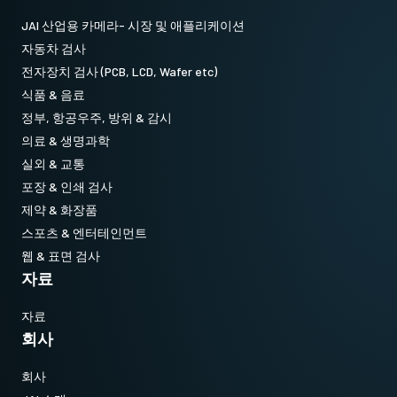
JAI 산업용 카메라- 시장 및 애플리케이션
자동차 검사
전자장치 검사 (PCB, LCD, Wafer etc)
식품 & 음료
정부, 항공우주, 방위 & 감시
의료 & 생명과학
실외 & 교통
포장 & 인쇄 검사
제약 & 화장품
스포츠 & 엔터테인먼트
웹 & 표면 검사
자료
자료
회사
회사