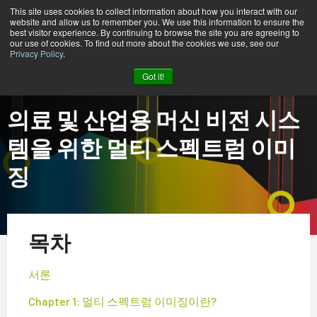
This site uses cookies to collect information about how you interact with our
website and allow us to remember you. We use this information to ensure the
best visitor experience. By continuing to browse the site you are agreeing to
our use of cookies. To find out more about the cookies we use, see our
Privacy Policy
.
홈
기술 가이드: 멀티 스펙트럼 이미징
Got it!
의료 및 산업용 머신 비전 시스
템을 위한 멀티 스펙트럼 이미
징
목차
서론
Chapter 1: 멀티 스펙트럼 이미징이란?