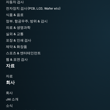
자동차 검사
전자장치 검사 (PCB, LCD, Wafer etc)
식품 & 음료
정부, 항공우주, 방위 & 감시
의료 & 생명과학
실외 & 교통
포장 & 인쇄 검사
제약 & 화장품
스포츠 & 엔터테인먼트
웹 & 표면 검사
자료
자료
회사
회사
JAI 소개
소식