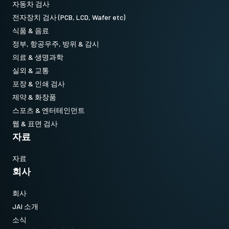
자동차 검사
전자장치 검사 (PCB, LCD, Wafer etc)
식품 & 음료
정부, 항공우주, 방위 & 감시
의료 & 생명과학
실외 & 교통
포장 & 인쇄 검사
제약 & 화장품
스포츠 & 엔터테인먼트
웹 & 표면 검사
자료
자료
회사
회사
JAI 소개
소식