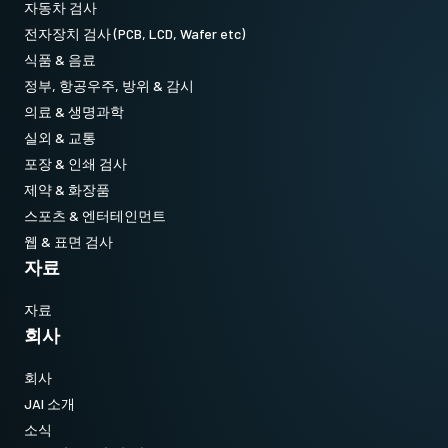
자동차 검사
전자장치 검사 (PCB, LCD, Wafer etc)
식품 & 음료
정부, 항공우주, 방위 & 감시
의료 & 생명과학
실외 & 교통
포장 & 인쇄 검사
제약 & 화장품
스포츠 & 엔터테인먼트
웹 & 표면 검사
자료
자료
회사
회사
JAI 소개
소식