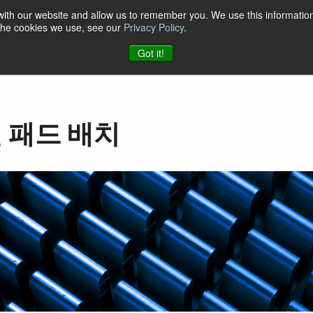
 with our website and allow us to remember you. We use this information
 the cookies we use, see our
Privacy Policy
.
케이션
자료
지원
소식
회사
JAI에 문의하기
Got it!
 패드 배치