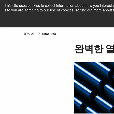
This site uses cookies to collect information about how you interact
site you are agreeing to our use of cookies. To find out more about
제품
JAI 산업용 카메라- 시장 및 애플리
홈
사례 연구- Rimburgs
완벽한 열