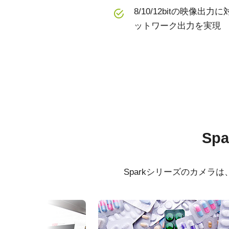
8/10/12bitの映像出力
ットワーク出力を実現
仕様
ダウンロード
シリーズ名
ソフトウェア
Spark Series
証明書
Sp
型番
SP-5000C-GE2
eBUS SDK for JAI (32 bit)
CE C
MP-42 三脚マウント
カメラタイプ
エリアスキャン
Sparkシリーズのカメ
eBUS SDK for JAI (64 bit)
FCC 
GE2
三脚マウント プレート MP-42はSp
カラー／モノクロ
カラー
完了製品）に対応しています。
波長
可視光
RoHS
固定用 M3スクリューネジ付属
GE2