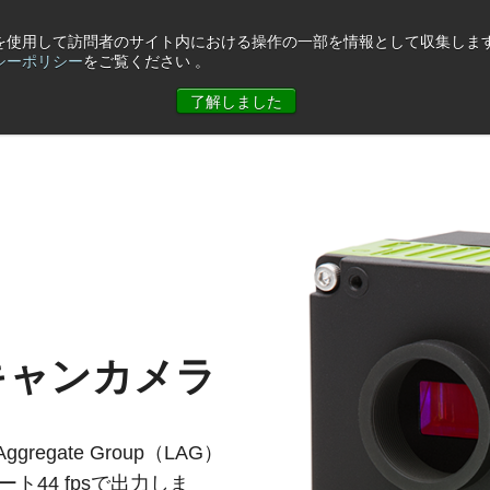
eを使用して訪問者のサイト内における操作の一部を情報として収集します
シーポリシー
をご覧ください 。
ュース
コーポレート情報
お問合せ
了解しました
キャンカメラ
 Aggregate Group（LAG）
ト44 fpsで出力しま