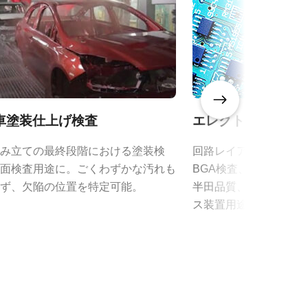
イド（総
車塗装仕上げ検査
エレクトロニクス
み立ての最終段階における塗装検
回路レイアウトやコー
面検査用途に。ごくわずかな汚れも
BGA検査、装部品の配
ず、欠陥の位置を特定可能。
半田品質、寸法精度、
ス装置用途に。