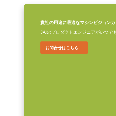
センサ対角
16.4 mm
センササイズ 横x縦
12.8 x 10.2 mm
貴社の用途に最適なマシンビジョンカ
外形寸法 高さx幅x
62 x 62 x 55.5 mm
JAIのプロダクトエンジニアがいつで
奥行
重量
215 g
お問合せはこちら
映像信号出力
8/10/12-bit (RGB/YUV)
レンズマウント
Cマウント
消費電力
6.25 W
動作温度 (周辺温
-5 ℃～+45 ℃
度)