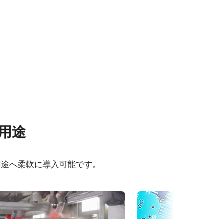
な用途
- SP-
用途へ柔軟に導入可能です。
2 (C-
ーガイド