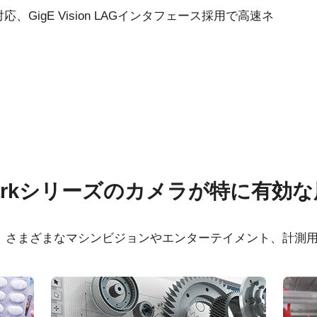
に対応、GigE Vision LAGインタフェース採用で高速ネ
類
その他
arkシリーズのカメラが特に有効
ertificate – SP-5000C-GE2
Frame Rate Calculator 
5000 - All Models
ラは、さまざまなマシンビジョンやエンターテイメント、計測
Certificate - SP-5000C-
CAD file - SP-5000-GE
arkシリーズおよびEliteシリーズ（生産
mount)
 Declaration - SP-5000C-
eBUS Player ユーザ