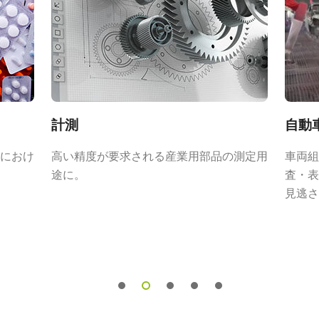
カメラセレクションガ
合カタログ）
計測
自動
におけ
高い精度が要求される産業用部品の測定用
車両組
途に。
査・表
見逃さ