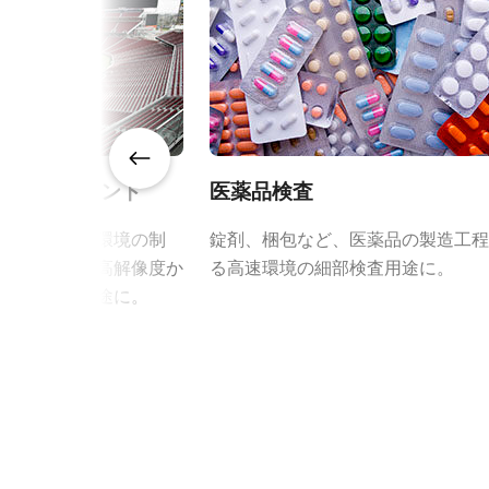
規格
5 MP
外形寸法 46mm x 30.5mm x 6mm
規格 横x縦
2560 x 2048 px
Download 2D CAD drawing
フレームレート/ラ
44 fps
インレート
ROI
あり
ターテイメント
医薬品検査
インターフェース
GigE Vision LAG 2-cables
の追跡、仮想環境の制
錠剤、梱包など、医薬品の製造工程
の生成など、高解像度か
る高速環境の細部検査用途に。
センサ
1CMOS
要求される用途に。
センサ名
Lince5M
センササイズ
1型
画素サイズ 横x縦
5.0 x 5.0 µm
シャッタ
グローバルシャッタ