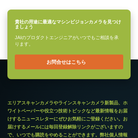
シャッタ
B ( VA-055 B )：12pin仕様
グローバルシャッタ
F ( VA-055 F )：6pin仕様
センサ対角
貴社の用途に最適なマシンビジョンカメラを見つけ
11.3 mm
ましょう
センササイズ 横x縦
JAIのプロダクトエンジニアがいつでもご相談を承
9.0 x 6.7 mm
ります。
外形寸法 高さx幅x奥行
お問合せはこちら
55 x 55 x 55 mm
重量
230 g
映像信号出力
8/10/12-bit
エリアスキャンカメラやラインスキャンカメラ新製品、ホ
レンズマウント
ワイトペーパーや役立つ技術トピックなど最新情報をお届
Cマウント
けするニュースレターにぜひお気軽にご登録ください。お
消費電力
届けするメールには毎回登録解除リンクがございますの
5.1 W
で、いつでも購読をやめることができます。弊社個人情報