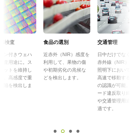
規格 横x縦
その他
JAIカメラ専用 ACアダプタ VA-
1392 x 1040 px
カメラセレクションガイド（総合カタログ）
055シリーズ
フレームレート/ラインレート
30 fps
取扱説明書＆データシート - ディスコン
JAIカメラ専用 ACアダプタ VA-055シリーズ
ROI
*出力コネクタの形状によって型番が変わります。
体検査
食品の選別
交通管理
マニュアル - BB-141GE
なし
ご注文の際にはBもしくはFをご指定ください。
ーン付きウェハ
近赤外（NIR）感度を
日中だけでなく
インターフェース
データシート - BB-141GE
検査用途に。ス
利用して、果物の傷
赤外線（NIR）
GigE Vision
定格出力電圧：DC+12V
プットを維持し
や初期劣化の兆候な
照明下において
センサ
定格出力電流：3A
ら、高感度で重
どを検出します。
高速で移動する
入力電源電圧：AC100V-240V (1次側ケーブルは100V専用)
センサ名
欠陥を検出しま
の認識が可能。
電源周波数： 50/60Hz
ICX 285AQ
ード違反取り締
動作温度：-10～+50℃
センササイズ
や交通管理用途
動作湿度：20％～85％（但し結露なきこと）
2/3型
適です。
外形寸法：43(W) ｘ 30(H) ｘ 112（D)mm （突起部除く）
画素サイズ 横x縦
質量：285g/277g ケーブル長：2.0m
6.45 x 6.45 µm
出力コネクタB / F（型番）