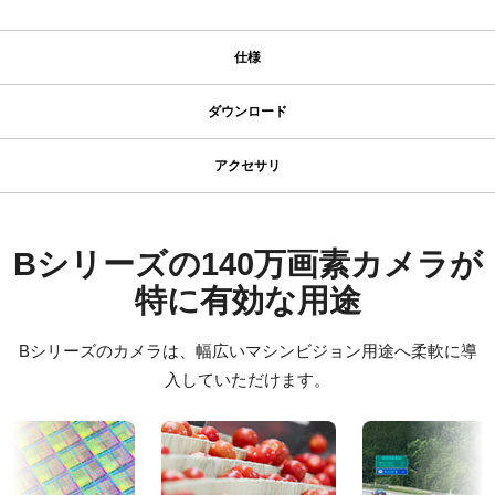
仕様
仕様
ダウンロード
ダウンロード
シリーズ名
アクセサリ
型番
MP-41 三脚マウント
ソフトウェア
BB-141-GE
カメラタイプ
JAI SDK and Control Tool 32bit (Version 1.4.1)
Bシリーズの140万画素カメラが
MP-41はBシリーズ、Fusionシリーズ、一部のApexシリーズにお使
エリアスキャン
いいただる三脚マウントです。
特に有効な用途
JAI SDK and Control Tool 64bit (Version 1.4.1)
カラー／モノクロ
固定用 M3スクリューネジ付属 外形寸法 48mm x 26mm x 6mm
カラー
Bシリーズのカメラは、幅広いマシンビジョン用途へ柔軟に導
JAI SDK and Control Tool スタートガイド
波長
入していただけます。
ご注意) 付属の専用ネジ以外のご使用はカメラ内部を破損する恐れ
可視光
があります。取付けの際は必ず付属のネジをお使いください。
証明書類
規格
CE Certificate – BB-141GE
1.4 MP