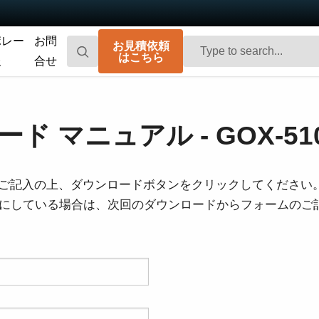
ポレー
お問
お見積依頼
はこちら
報
合せ
Go-X Series
Go Series
高性能、ハイコストパフォーマンス。次
コンパクトで高速。先進のセンサ技術を
ド マニュアル - GOX-510
世代のマシンビジョンシステム向け
搭載した汎用エリアスキャンカメラで
CMOSエリアスキャンカメラです。
す。
Spark Series
Fusion Series
ご記入の上、ダウンロードボタンをクリックしてください
高解像度、高フレームレート、高画質を
特殊用途向けに最適化された、マルチセ
を有効にしている場合は、次回のダウンロードからフォームの
実現する高性能エリアスキャンカメラで
ンサ搭載のマルチスペクトル型エリアス
す。
キャンカメラです。
Fusion Flex-Eye
Apex Series
2つまたは3つのセンサを備えたマルチス
従来のベイヤー式カメラを凌駕する優れ
ペクトルカメラ（可視光および近赤外
た色再現性を誇る3CMOSプリズム分光式
光）をカスタマイズいたします
カラーエリアスキャンカメラです。