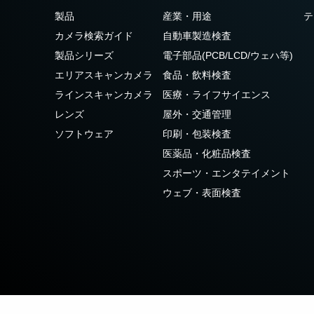
3センサ - RGB (プリズム分光
4センサ - RGB+NIR (プリズム
製品
産業・用途
テ
式)
分光式)
カメラ検索ガイド
自動車製造検査
最新のプリズム技術を搭載し、高性能か
可視と近赤外領域(NIR)を同時に捉え、
つ高コストパフォーマンスを実現した
R/G/Bカラー画像データと近赤外光画像の
製品シリーズ
電子部品(PCB/LCD/ウェハ等)
3CMOS (R/G/B)カラーラインスキャンカ
4つを同時に撮像可能な4センサラインス
エリアスキャンカメラ
食品・飲料検査
メラです。
キャンカメラです。
ラインスキャンカメラ
医療・ライフサイエンス
4センサーR-G-B+SWIR（プリ
レンズ
屋外・交通管理
ズム）
ソフトウェア
印刷・包装検査
可視光域のR-G-B画像と短波長赤外光域
（SWIR）の画像データを同時に取得する
医薬品・化粧品検査
4センサラインスキャンカメラ(Sweep+シ
スポーツ・エンタテイメント
リーズ)
ウェブ・表面検査