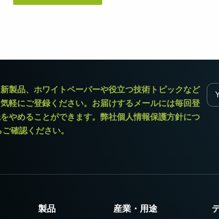
デュアルセンサ - カラー＋NIR
3センサ - RGB (プリズム分光
(プリズム分光式)
式)
一軸の入射光を分光し、可視画像と近赤
従来のベイヤー式カメラを引き離す、優
外領域（NIR）の画像を同時に撮像できる
れた色再現性を誇る3CMOSプリズム分光
プリズム分光式マルチスペクトルカメラ
式カラーエリアスキャンカメラです。
です。
シングルセンサ - モノクロ
トライリニア - カラー
ラ新製品、ホワイトペーパーや役立つ技術トピックなど
高解像度と高速スキャンレートを両立し
優れたカラーラインスキャン性能を備
お気軽にご登録ください。お届けするメールには毎回登
たモノクロCMOSセンサラインスキャン
え、幅広い用途で利用可能なトライリニ
カメラです。 最大解像度8192ピクセル、
アカメラです。プリズム分光式ラインカ
読をやめることができます。弊社個人情報保護方針につ
最大200 kHzのラインレートを実現してい
メラの高度な色再現性までは必要としな
ます。
い用途に。
からご確認ください。
シングルセンサSWIR
デュアルセンサ - SWIR (プリズ
短波長赤外線イメージング向けのシング
ム分光式)
ル InGaAs センサラインスキャンカメラで
短波長赤外光領域（SWIR）に感度を持
す。16,384 階調のグレースケール画像
つ、デュアルセンサ搭載のプリズム分光
で、素材や水分量の違い、内部の欠陥を
式カメラです。SWIR波長域（900～1700
精密に検出します。
nm）でデュアルバンドの撮像が可能で
す。
製品
産業・用途