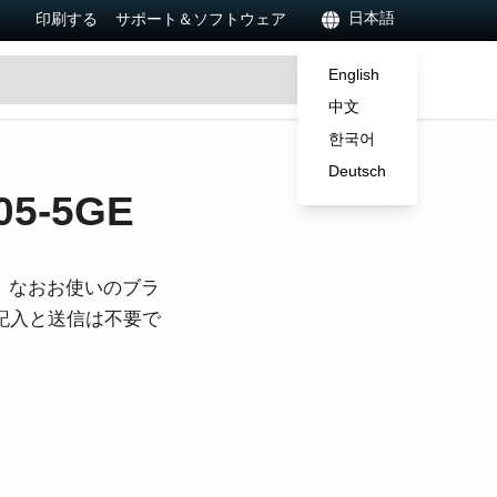
日本語
印刷する
サポート＆ソフトウェア
English
中文
한국어
Deutsch
5-5GE
。なおお使いのブラ
ご記入と送信は不要で