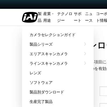
製
産業・
テクノロ
サポ
ニュ
コー
品
用途
ジー
ート
ース
ト情
ホーム
マニュアル - GOX-5105-5GE
カメラセレクションガイド
ダウンロー
製品シリーズ
エリアスキャンカメラ
フォームの各項目に
ラインスキャンカメラ
ウザでCookie
レンズ
す。
ソフトウェア
姓
製品別ダウンロード
生産完了製品
名