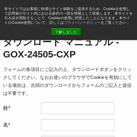
本サイトではお客様に快適なサイト体験をご提供するため、Cookieを使用し
て訪問者のサイト内における操作の一部を情報として収集します。本サイトを
引き続き閲覧することで、Cookieの使用に同意したことになります。本サイ
トのCookie使用について、詳しくは
プライバシーポリシー
をご覧ください 。
ホーム
マニュアル - GOX-24505-CXP
了解しました
ダウンロード マニュアル -
GOX-24505-CXP
フォームの各項目にご記入の上、ダウンロードボタンをクリッ
クしてください。なおお使いのブラウザでCookieを有効にして
いる場合は、次回のダウンロードからフォームのご記入と送信
は不要です。
姓
名