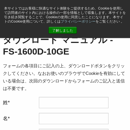
本サイトではお客様に快適なサイト体験をご提供するため、Cookieを使用し
て訪問者のサイト内における操作の一部を情報として収集します。本サイトを
引き続き閲覧することで、Cookieの使用に同意したことになります。本サイ
トのCookie使用について、詳しくは
プライバシーポリシー
をご覧ください 。
ホーム
マニュアル - FS-1600D-10GE
了解しました
ダウンロード マニュアル -
FS-1600D-10GE
フォームの各項目にご記入の上、ダウンロードボタンをクリッ
クしてください。なおお使いのブラウザでCookieを有効にして
いる場合は、次回のダウンロードからフォームのご記入と送信
は不要です。
姓
名