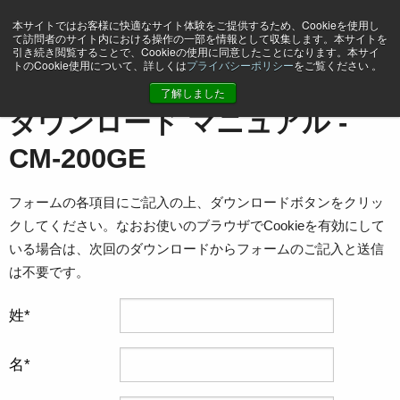
本サイトではお客様に快適なサイト体験をご提供するため、Cookieを使用し
て訪問者のサイト内における操作の一部を情報として収集します。本サイトを
引き続き閲覧することで、Cookieの使用に同意したことになります。本サイ
トのCookie使用について、詳しくは
プライバシーポリシー
をご覧ください 。
ホーム
マニュアル - CM-200GE
了解しました
ダウンロード マニュアル -
CM-200GE
フォームの各項目にご記入の上、ダウンロードボタンをクリッ
クしてください。なおお使いのブラウザでCookieを有効にして
いる場合は、次回のダウンロードからフォームのご記入と送信
は不要です。
姓
名