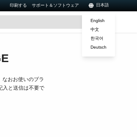
日本語
印刷する
サポート＆ソフトウェア
English
中文
한국어
Deutsch
GE
。なおお使いのブラ
ご記入と送信は不要で