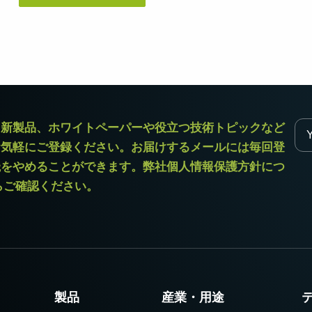
デュアルセンサ - カラー＋NIR
3センサ - RGB (プリズム分光
(プリズム分光式)
式)
一軸の入射光を分光し、可視画像と近赤
従来のベイヤー式カメラを引き離す、優
外領域（NIR）の画像を同時に撮像できる
れた色再現性を誇る3CMOSプリズム分光
プリズム分光式マルチスペクトルカメラ
式カラーエリアスキャンカメラです。
です。
シングルセンサ - モノクロ
トライリニア - カラー
ラ新製品、ホワイトペーパーや役立つ技術トピックなど
高解像度と高速スキャンレートを両立し
優れたカラーラインスキャン性能を備
お気軽にご登録ください。お届けするメールには毎回登
たモノクロCMOSセンサラインスキャン
え、幅広い用途で利用可能なトライリニ
カメラです。 最大解像度8192ピクセル、
アカメラです。プリズム分光式ラインカ
読をやめることができます。弊社個人情報保護方針につ
最大200 kHzのラインレートを実現してい
メラの高度な色再現性までは必要としな
ます。
い用途に。
からご確認ください。
シングルセンサSWIR
デュアルセンサ - SWIR (プリズ
短波長赤外線イメージング向けのシング
ム分光式)
ル InGaAs センサラインスキャンカメラで
短波長赤外光領域（SWIR）に感度を持
す。16,384 階調のグレースケール画像
つ、デュアルセンサ搭載のプリズム分光
で、素材や水分量の違い、内部の欠陥を
式カメラです。SWIR波長域（900～1700
精密に検出します。
nm）でデュアルバンドの撮像が可能で
す。
製品
産業・用途