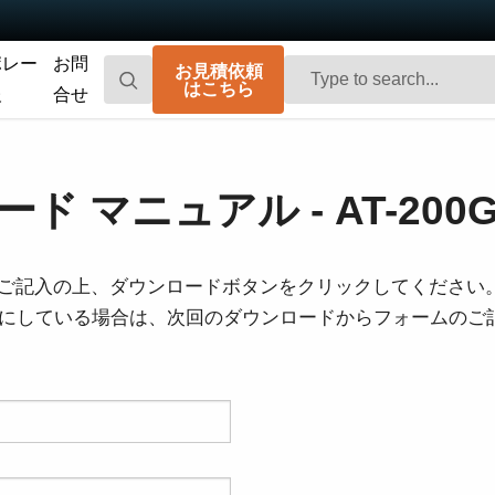
ポレー
お問
お見積依頼
はこちら
報
合せ
Go-X Series
Go Series
高性能、ハイコストパフォーマンス。次
コンパクトで高速。先進のセンサ技術を
ド マニュアル - AT-200
世代のマシンビジョンシステム向け
搭載した汎用エリアスキャンカメラで
CMOSエリアスキャンカメラです。
す。
Spark Series
Fusion Series
ご記入の上、ダウンロードボタンをクリックしてください
高解像度、高フレームレート、高画質を
特殊用途向けに最適化された、マルチセ
を有効にしている場合は、次回のダウンロードからフォームの
実現する高性能エリアスキャンカメラで
ンサ搭載のマルチスペクトル型エリアス
す。
キャンカメラです。
Fusion Flex-Eye
Apex Series
2つまたは3つのセンサを備えたマルチス
従来のベイヤー式カメラを凌駕する優れ
ペクトルカメラ（可視光および近赤外
た色再現性を誇る3CMOSプリズム分光式
光）をカスタマイズいたします
カラーエリアスキャンカメラです。