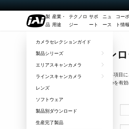
製
産業・
テクノロ
サポ
ニュ
コー
品
用途
ジー
ート
ース
ト情
ホーム
マニュアル - AT-200GE
カメラセレクションガイド
ダウンロー
製品シリーズ
エリアスキャンカメラ
フォームの各項目に
ラインスキャンカメラ
ウザでCookie
レンズ
す。
ソフトウェア
姓
製品別ダウンロード
生産完了製品
名