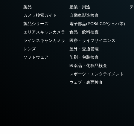
3センサ - RGB (プリズム分光
4センサ - RGB+NIR (プリズム
製品
産業・用途
テ
式)
分光式)
カメラ検索ガイド
自動車製造検査
最新のプリズム技術を搭載し、高性能か
可視と近赤外領域(NIR)を同時に捉え、
つ高コストパフォーマンスを実現した
R/G/Bカラー画像データと近赤外光画像の
製品シリーズ
電子部品(PCB/LCD/ウェハ等)
3CMOS (R/G/B)カラーラインスキャンカ
4つを同時に撮像可能な4センサラインス
エリアスキャンカメラ
食品・飲料検査
メラです。
キャンカメラです。
ラインスキャンカメラ
医療・ライフサイエンス
4センサーR-G-B+SWIR（プリ
レンズ
屋外・交通管理
ズム）
ソフトウェア
印刷・包装検査
可視光域のR-G-B画像と短波長赤外光域
（SWIR）の画像データを同時に取得する
医薬品・化粧品検査
4センサラインスキャンカメラ(Sweep+シ
スポーツ・エンタテイメント
リーズ)
ウェブ・表面検査