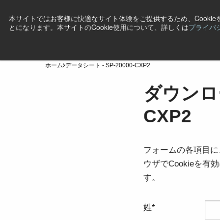
本サイトではお客様に快適なサイト体験をご提供するため、Cooki
とになります。本サイトのCookie使用について、詳しくは
プライバ
製品
産業・用途
テクノロジー
サポート
ニ
ホーム
データシート - SP-20000-CXP2
ダウンロー
CXP2
フォームの各項目に
ウザでCookie
す。
姓