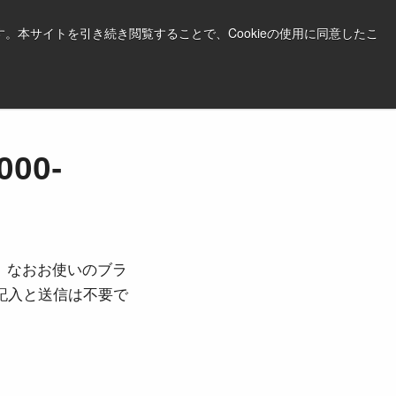
日本語
印刷する
サポート＆ソフトウェア
。本サイトを引き続き閲覧することで、Cookieの使用に同意したこ
お見積依頼はこちら
00-
。なおお使いのブラ
ご記入と送信は不要で