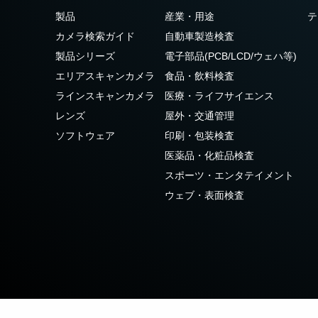
3センサ - RGB (プリズム分光
4センサ - RGB+NIR (プリズム
製品
産業・用途
テ
式)
分光式)
カメラ検索ガイド
自動車製造検査
最新のプリズム技術を搭載し、高性能か
可視と近赤外領域(NIR)を同時に捉え、
つ高コストパフォーマンスを実現した
R/G/Bカラー画像データと近赤外光画像の
製品シリーズ
電子部品(PCB/LCD/ウェハ等)
3CMOS (R/G/B)カラーラインスキャンカ
4つを同時に撮像可能な4センサラインス
エリアスキャンカメラ
食品・飲料検査
メラです。
キャンカメラです。
ラインスキャンカメラ
医療・ライフサイエンス
4センサーR-G-B+SWIR（プリ
レンズ
屋外・交通管理
ズム）
ソフトウェア
印刷・包装検査
可視光域のR-G-B画像と短波長赤外光域
（SWIR）の画像データを同時に取得する
医薬品・化粧品検査
4センサラインスキャンカメラ(Sweep+シ
スポーツ・エンタテイメント
リーズ)
ウェブ・表面検査