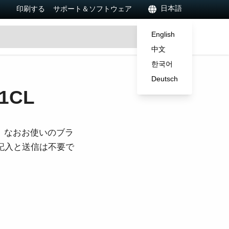
日本語
印刷する
サポート＆ソフトウェア
English
中文
한국어
Deutsch
1CL
。なおお使いのブラ
ご記入と送信は不要で