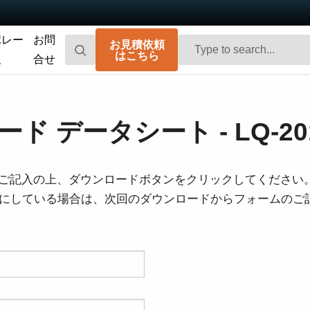
ポレー
お問
お見積依頼
はこちら
報
合せ
Go-X Series
Go Series
高性能、ハイコストパフォーマンス。次
コンパクトで高速。先進のセンサ技術を
ド データシート - LQ-20
世代のマシンビジョンシステム向け
搭載した汎用エリアスキャンカメラで
CMOSエリアスキャンカメラです。
す。
Spark Series
Fusion Series
ご記入の上、ダウンロードボタンをクリックしてください
高解像度、高フレームレート、高画質を
特殊用途向けに最適化された、マルチセ
を有効にしている場合は、次回のダウンロードからフォームの
実現する高性能エリアスキャンカメラで
ンサ搭載のマルチスペクトル型エリアス
す。
キャンカメラです。
Fusion Flex-Eye
Apex Series
2つまたは3つのセンサを備えたマルチス
従来のベイヤー式カメラを凌駕する優れ
ペクトルカメラ（可視光および近赤外
た色再現性を誇る3CMOSプリズム分光式
光）をカスタマイズいたします
カラーエリアスキャンカメラです。