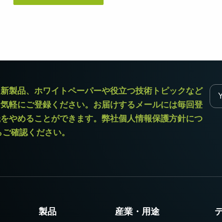
デュアルセンサ - カラー＋NIR
3センサ - RGB (プリズム分光
(プリズム分光式)
式)
一軸の入射光を分光し、可視画像と近赤
従来のベイヤー式カメラを引き離す、優
外領域（NIR）の画像を同時に撮像できる
れた色再現性を誇る3CMOSプリズム分光
プリズム分光式マルチスペクトルカメラ
式カラーエリアスキャンカメラです。
です。
シングルセンサ - モノクロ
トライリニア - カラー
ラ新製品、ホワイトペーパーや役立つ技術トピックなど
高解像度と高速スキャンレートを両立し
優れたカラーラインスキャン性能を備
お気軽にご登録ください。お届けするメールには毎回登
たモノクロCMOSセンサラインスキャン
え、幅広い用途で利用可能なトライリニ
カメラです。 最大解像度8192ピクセル、
アカメラです。プリズム分光式ラインカ
読をやめることができます。弊社個人情報保護方針につ
最大200 kHzのラインレートを実現してい
メラの高度な色再現性までは必要としな
ます。
い用途に。
からご確認ください。
シングルセンサSWIR
デュアルセンサ - SWIR (プリズ
短波長赤外線イメージング向けのシング
ム分光式)
ル InGaAs センサラインスキャンカメラで
短波長赤外光領域（SWIR）に感度を持
す。16,384 階調のグレースケール画像
つ、デュアルセンサ搭載のプリズム分光
で、素材や水分量の違い、内部の欠陥を
式カメラです。SWIR波長域（900～1700
精密に検出します。
nm）でデュアルバンドの撮像が可能で
す。
製品
産業・用途