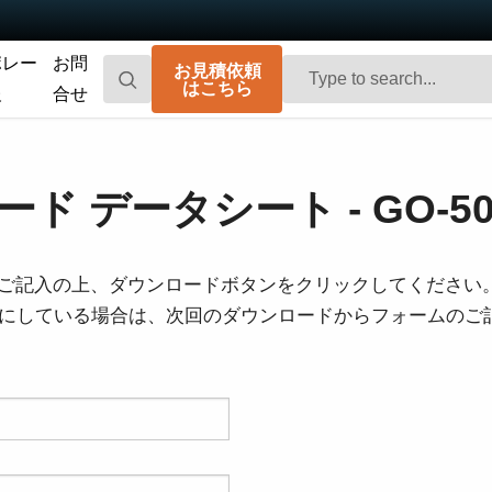
ポレー
お問
お見積依頼
はこちら
報
合せ
Go-X Series
Go Series
高性能、ハイコストパフォーマンス。次
コンパクトで高速。先進のセンサ技術を
ド データシート - GO-500
世代のマシンビジョンシステム向け
搭載した汎用エリアスキャンカメラで
CMOSエリアスキャンカメラです。
す。
Spark Series
Fusion Series
ご記入の上、ダウンロードボタンをクリックしてください
高解像度、高フレームレート、高画質を
特殊用途向けに最適化された、マルチセ
を有効にしている場合は、次回のダウンロードからフォームの
実現する高性能エリアスキャンカメラで
ンサ搭載のマルチスペクトル型エリアス
す。
キャンカメラです。
Fusion Flex-Eye
Apex Series
2つまたは3つのセンサを備えたマルチス
従来のベイヤー式カメラを凌駕する優れ
ペクトルカメラ（可視光および近赤外
た色再現性を誇る3CMOSプリズム分光式
光）をカスタマイズいたします
カラーエリアスキャンカメラです。