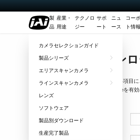
製
産業・
テクノロ
サポ
ニュ
コー
品
用途
ジー
ート
ース
ト情
ホーム
データシート - GO-5000-PGE
カメラセレクションガイド
ダウンロー
製品シリーズ
エリアスキャンカメラ
フォームの各項目に
ラインスキャンカメラ
ウザでCookie
レンズ
す。
ソフトウェア
姓
製品別ダウンロード
生産完了製品
名