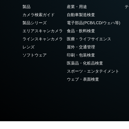
3センサ - RGB (プリズム分光
4センサ - RGB+NIR (プリズム
製品
産業・用途
テ
式)
分光式)
カメラ検索ガイド
自動車製造検査
最新のプリズム技術を搭載し、高性能か
可視と近赤外領域(NIR)を同時に捉え、
つ高コストパフォーマンスを実現した
R/G/Bカラー画像データと近赤外光画像の
製品シリーズ
電子部品(PCB/LCD/ウェハ等)
3CMOS (R/G/B)カラーラインスキャンカ
4つを同時に撮像可能な4センサラインス
エリアスキャンカメラ
食品・飲料検査
メラです。
キャンカメラです。
ラインスキャンカメラ
医療・ライフサイエンス
4センサーR-G-B+SWIR（プリ
レンズ
屋外・交通管理
ズム）
ソフトウェア
印刷・包装検査
可視光域のR-G-B画像と短波長赤外光域
（SWIR）の画像データを同時に取得する
医薬品・化粧品検査
4センサラインスキャンカメラ(Sweep+シ
スポーツ・エンタテイメント
リーズ)
ウェブ・表面検査