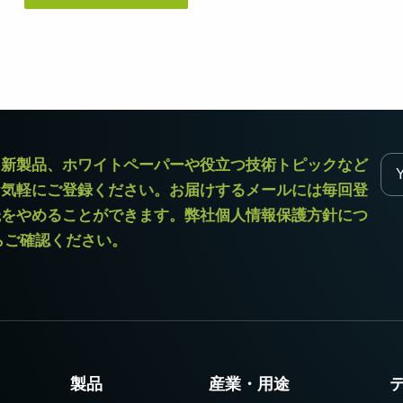
デュアルセンサ - カラー＋NIR
3センサ - RGB (プリズム分光
(プリズム分光式)
式)
一軸の入射光を分光し、可視画像と近赤
従来のベイヤー式カメラを引き離す、優
外領域（NIR）の画像を同時に撮像できる
れた色再現性を誇る3CMOSプリズム分光
プリズム分光式マルチスペクトルカメラ
式カラーエリアスキャンカメラです。
です。
シングルセンサ - モノクロ
トライリニア - カラー
ラ新製品、ホワイトペーパーや役立つ技術トピックなど
高解像度と高速スキャンレートを両立し
優れたカラーラインスキャン性能を備
お気軽にご登録ください。お届けするメールには毎回登
たモノクロCMOSセンサラインスキャン
え、幅広い用途で利用可能なトライリニ
カメラです。 最大解像度8192ピクセル、
アカメラです。プリズム分光式ラインカ
読をやめることができます。弊社個人情報保護方針につ
最大200 kHzのラインレートを実現してい
メラの高度な色再現性までは必要としな
ます。
い用途に。
からご確認ください。
シングルセンサSWIR
デュアルセンサ - SWIR (プリズ
短波長赤外線イメージング向けのシング
ム分光式)
ル InGaAs センサラインスキャンカメラで
短波長赤外光領域（SWIR）に感度を持
す。16,384 階調のグレースケール画像
つ、デュアルセンサ搭載のプリズム分光
で、素材や水分量の違い、内部の欠陥を
式カメラです。SWIR波長域（900～1700
精密に検出します。
nm）でデュアルバンドの撮像が可能で
す。
製品
産業・用途