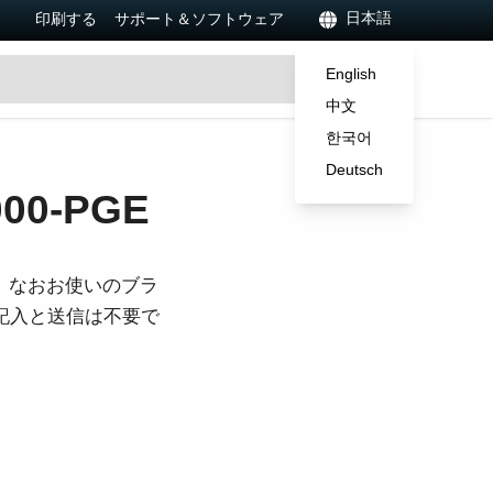
日本語
印刷する
サポート＆ソフトウェア
English
中文
한국어
Deutsch
0-PGE
。なおお使いのブラ
ご記入と送信は不要で