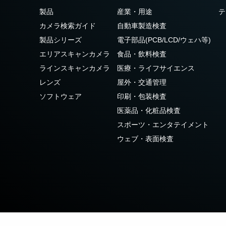
3センサ - RGB (プリズム分光
4センサ - RGB+NIR (プリズム
製品
産業・用途
テ
式)
分光式)
カメラ検索ガイド
自動車製造検査
最新のプリズム技術を搭載し、高性能か
可視と近赤外領域(NIR)を同時に捉え、
つ高コストパフォーマンスを実現した
R/G/Bカラー画像データと近赤外光画像の
製品シリーズ
電子部品(PCB/LCD/ウェハ等)
3CMOS (R/G/B)カラーラインスキャンカ
4つを同時に撮像可能な4センサラインス
エリアスキャンカメラ
食品・飲料検査
メラです。
キャンカメラです。
ラインスキャンカメラ
医療・ライフサイエンス
4センサーR-G-B+SWIR（プリ
レンズ
屋外・交通管理
ズム）
ソフトウェア
印刷・包装検査
可視光域のR-G-B画像と短波長赤外光域
（SWIR）の画像データを同時に取得する
医薬品・化粧品検査
4センサラインスキャンカメラ(Sweep+シ
スポーツ・エンタテイメント
リーズ)
ウェブ・表面検査