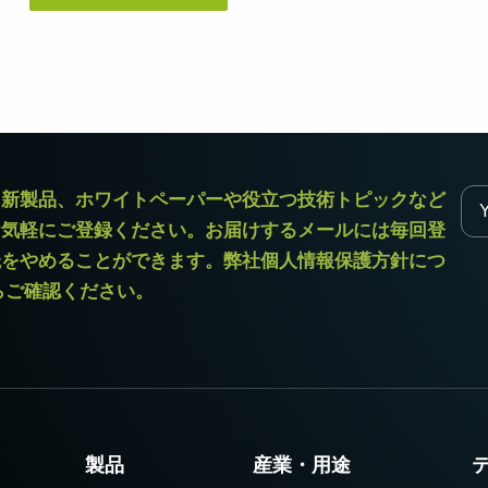
デュアルセンサ - カラー＋NIR
3センサ - RGB (プリズム分光
(プリズム分光式)
式)
一軸の入射光を分光し、可視画像と近赤
従来のベイヤー式カメラを引き離す、優
外領域（NIR）の画像を同時に撮像できる
れた色再現性を誇る3CMOSプリズム分光
プリズム分光式マルチスペクトルカメラ
式カラーエリアスキャンカメラです。
です。
シングルセンサ - モノクロ
トライリニア - カラー
ラ新製品、ホワイトペーパーや役立つ技術トピックなど
高解像度と高速スキャンレートを両立し
優れたカラーラインスキャン性能を備
お気軽にご登録ください。お届けするメールには毎回登
たモノクロCMOSセンサラインスキャン
え、幅広い用途で利用可能なトライリニ
カメラです。 最大解像度8192ピクセル、
アカメラです。プリズム分光式ラインカ
読をやめることができます。弊社個人情報保護方針につ
最大200 kHzのラインレートを実現してい
メラの高度な色再現性までは必要としな
ます。
い用途に。
からご確認ください。
シングルセンサSWIR
デュアルセンサ - SWIR (プリズ
短波長赤外線イメージング向けのシング
ム分光式)
ル InGaAs センサラインスキャンカメラで
短波長赤外光領域（SWIR）に感度を持
す。16,384 階調のグレースケール画像
つ、デュアルセンサ搭載のプリズム分光
で、素材や水分量の違い、内部の欠陥を
式カメラです。SWIR波長域（900～1700
精密に検出します。
nm）でデュアルバンドの撮像が可能で
す。
製品
産業・用途