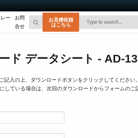
ポレー
お問
お見積依頼
はこちら
報
合せ
Go-X Series
Go Series
高性能、ハイコストパフォーマンス。次
コンパクトで高速。先進のセンサ技術を
ド データシート - AD-13
世代のマシンビジョンシステム向け
搭載した汎用エリアスキャンカメラで
CMOSエリアスキャンカメラです。
す。
Spark Series
Fusion Series
ご記入の上、ダウンロードボタンをクリックしてください
高解像度、高フレームレート、高画質を
特殊用途向けに最適化された、マルチセ
を有効にしている場合は、次回のダウンロードからフォームの
実現する高性能エリアスキャンカメラで
ンサ搭載のマルチスペクトル型エリアス
す。
キャンカメラです。
Fusion Flex-Eye
Apex Series
2つまたは3つのセンサを備えたマルチス
従来のベイヤー式カメラを凌駕する優れ
ペクトルカメラ（可視光および近赤外
た色再現性を誇る3CMOSプリズム分光式
光）をカスタマイズいたします
カラーエリアスキャンカメラです。