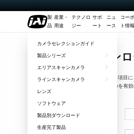
製
産業・
テクノロ
サポ
ニュ
コー
品
用途
ジー
ート
ース
ト情
ホーム
データシート - AD-132GE
カメラセレクションガイド
ダウンロー
製品シリーズ
エリアスキャンカメラ
フォームの各項目に
ラインスキャンカメラ
ウザでCookie
レンズ
す。
ソフトウェア
姓
製品別ダウンロード
生産完了製品
名