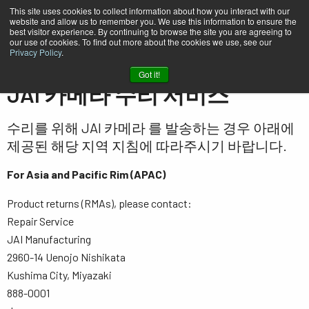
This site uses cookies to collect information about how you interact with our
website and allow us to remember you. We use this information to ensure the
best visitor experience. By continuing to browse the site you are agreeing to
our use of cookies. To find out more about the cookies we use, see our
Privacy Policy
.
홈
지원 및 소프트웨어
카메라 수리
Got it!
JAI 카메라 수리 서비스
수리를 위해 JAI 카메라 를 발송하는 경우 아래에
제공된 해당 지역 지침에 따라주시기 바랍니다.
For Asia and Pacific Rim (APAC)
Product returns (RMAs), please contact:
Repair Service
JAI Manufacturing
2960-14 Uenojo Nishikata
Kushima City, Miyazaki
888-0001