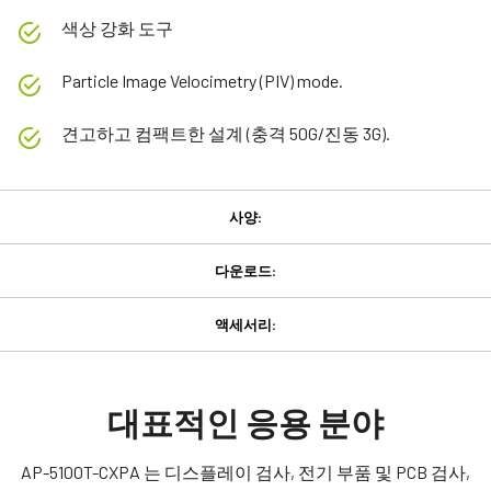
색상 강화 도구
Particle Image Velocimetry (PIV) mode.
견고하고 컴팩트한 설계 (충격 50G/진동 3G).
사양:
사양:
다운로드:
다운로드:
제품
액세서리:
Apex 시리즈
GPIO 및 전원 12핀 입출력 암 커넥
Manual & datasheet
모델
터
AP-5100T-CXPA
Datasheet - AP-5100T-CXPA
대표적인 응용 분야
타입
GPIO 및 전원 12핀 입출력 암 커넥터 및 플라잉 리드 케이블.
Manual - AP-5100T-CXPA
Area Scan
AP-5100T-CXPA 는 디스플레이 검사, 전기 부품 및 PCB 검사,