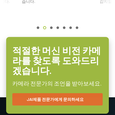
니다.
습니다.
감지할 
Application - Food inspection with Apex cameras
특정 카메라 모델에 사용 가능한 렌즈에
대한 자세한 내용은 렌즈
센서명
브로셔를 다운로드하십시오.
IMX548 (Pregius S)
Application - MLCC/PCB inspection with Apex cameras
광학 포맷
AUX 6핀 입력/출력 수 커넥터
1/1.8 inch
CAD file - AP-5100T-CXPA
셀 사이즈 WxH
Frame Rate Calculator - AP-5100T-CXPA
AUX 6핀 입력/출력 수 커넥터 및 플라잉 리드 케이블.
2.74 x 2.74 µm
적절한 머신 비전 카메
셔터 타입
(LKK-IO-6PM-DM)
라를 찾도록 도와드리
Global shutter
히로세(Hirose) 호환 커넥터
센서 대각선
겠습니다.
8.8 mm
길이: 3미터 또는 5미터.
엑티브 센서 크기 WxH
카메라 전문가의 조언을 받아보세요.
참고: 본 제품은 카메라와 함께 주문해야만 합니다(단독 주문 불
6.77 x 5.66 mm
가).
카메라 크기 HxWxL
JAI제품 전문가에게 문의하세요
데이터시트 다운로드
54 x 54 x 74 mm
무게