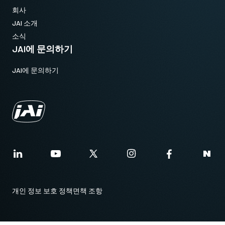
회사
12핀 커넥터 케이블이 장착된 전원
JAI 소개
공급 장치
소식
JAI에 문의하기
12핀 암 커넥터 케이블이 장착된 전원 공급 장치 - 전원 코드 미포
JAI에 문의하기
함.
(LKK-PSU-12PF-1.25)
케이블 길이 1.25미터의 Hirose 호환 커넥터.
참고: 본 전원 공급 장치 품목은 카메라와 함께 주문해야만 합니
다(단독 주문 불가).
카메라 주문 시 전원 공급 장치를 포함할 계획이라면, 반드시 적합
한 전원 코드도 함께 주문하시기 바랍니다.
개인 정보 보호 정책
면책 조항
전원 코드 옵션 (별도 판매):