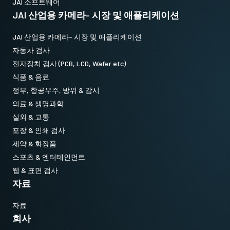
JAI 소프트웨어
JAI 산업용 카메라- 시장 및 애플리케이션
참고: 본 제품은 카메라와 함께 주문해야만 합니다(단독 주문 불
가).
JAI 산업용 카메라- 시장 및 애플리케이션
데이터시트 다운로드
자동차 검사
전자장치 검사 (PCB, LCD, Wafer etc)
식품 & 음료
CoaXPress CXP6 데이터 케이블
정부, 항공우주, 방위 & 감시
(마이크로 BNC - DIN)
의료 & 생명과학
실외 & 교통
고유연성 CoaXPress CXP6 데이터 케이블 - 마이크로 BNC-DIN.
포장 & 인쇄 검사
제약 & 화장품
(LKK-CXP-HDBNC-DIN-H-03)
스포츠 & 엔터테인먼트
길이: 3미터
웹 & 표면 검사
자료
참고: 본 제품은 카메라와 함께 주문해야 합니다(단독 주문 불가).
자료
데이터시트 다운로드
회사