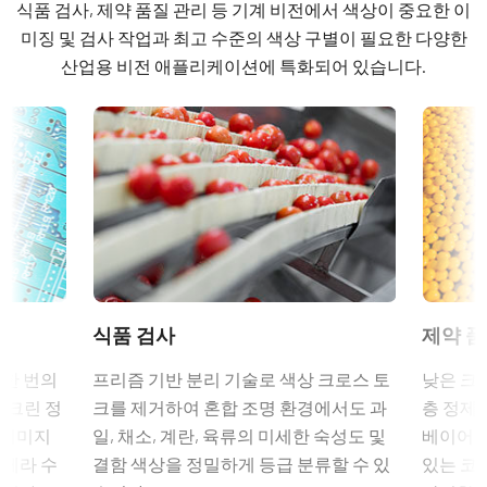
식품 검사, 제약 품질 관리 등 기계 비전에서 색상이 중요한 이
컬러 / 모노
(LKK-IO-12PF-DM)
Compliance documents
Color
미징 및 검사 작업과 최고 수준의 색상 구별이 필요한 다양한
히로세(Hirose) 호환 커넥터
산업용 비전 애플리케이션에 특화되어 있습니다.
RoHS Declaration - AP-5100T-CXPA
라이트 스펙트럼
Visible
길이: 2미터, 5미터 또는 10미터
CE Certificate – AP-5100T-CXPA
해상도
참고: 본 제품은 카메라와 함께 주문해야만 합니다(단독 주문 불
5.1 MP
가).
Other documents
해상도 WxH
데이터시트 다운로드
Brochure - Apex Series - Korean
2464 x 2056 px
프레임 속도 / 라인 속도
Camera Selection Guide - Korean
프리즘 최적화 렌즈 시리즈
75 fps
ROI
Application - Flat panel display inspection with Apex
식품 검사​
제약 품
JAI의 프리즘 최적화 렌즈는 다중 파장대 카메라의 서로 다른 광
예
cameras
학 경로와 초점 특성을 보정하기 위한 특수 설계를 적용하여 프리
 한 번의
프리즘 기반 분리 기술로 색상 크로스 토
낮은 크
인터페이스
즘 기술의 모든 이점을 누릴 수 있도록 합니다. JAI의 프리즘 최적
스크린 정
크를 제거하여 혼합 조명 환경에서도 과
층 정제
Application - Pharmaceutical inspection with Apex
CoaXPress-1-Lane (PoCXP)
화 렌즈는 프리즘 기반 카메라에서 기대하는 선명하고 고품질의
사 이미지
일, 채소, 계란, 육류의 미세한 숙성도 및
베이어 
cameras
센서
이미지를 제공합니다.
카메라 수
결함 색상을 정밀하게 등급 분류할 수 있
있는 코
3xCMOS RGB