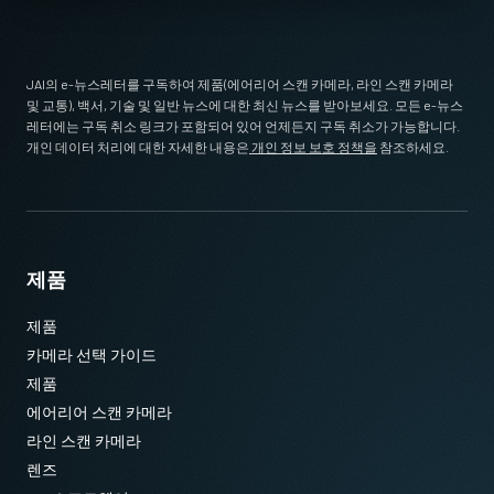
210 g
MP-44 Tripod Mounting Plate
비디오 아웃
Tripod adapter for Apex Series AP-3200T/AP-1600T models.
8/10/12-bit (RGB)
JAI의 e-뉴스레터를 구독하여 제품(에어리어 스캔 카메라, 라인 스캔 카메라
및 교통), 백서, 기술 및 일반 뉴스에 대한 최신 뉴스를 받아보세요. 모든 e-뉴스
렌즈 마운트
Only use the supplied M3 screws having the proper length. Using
레터에는 구독 취소 링크가 포함되어 있어 언제든지 구독 취소가 가능합니다.
C-mount
longer screws can damage internal circuit boards.
개인 데이터 처리에 대한 자세한 내용은
개인 정보 보호 정책을
참조하세요.
소비전력
Download 2D CAD drawing
8 Watt
사용온도(대기온도)
CoaXPress CXP12 데이터 케이블
-5°C to +45°C
제품
(마이크로 BNC - 마이크로 BNC)
제품
카메라 선택 가이드
고유연성 CoaXPress CXP12 데이터 케이블 - 마이크로 BNC(Micro
제품
BNC) - 마이크로 BNC(Micro BNC)
에어리어 스캔 카메라
(LKK-CXP-HDBNC-HDBNC-H-DM)
라인 스캔 카메라
렌즈
길이: 3미터