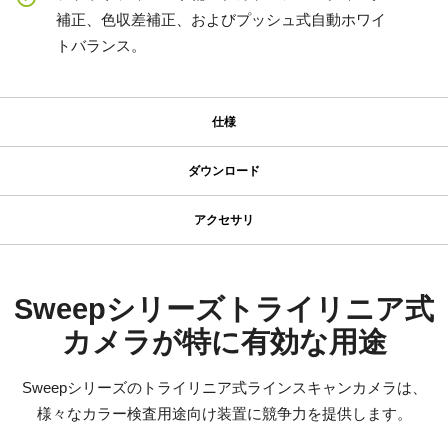
補正、色収差補正、およびプッシュ式自動ホワイ
トバランス。
仕様
仕様
ダウンロード
ダウンロード
シリーズ名
アクセサリ
Sweep Series
JAIカメラ専用 ACアダプタ VA-
マニュアル＆データシート
型番
055シリーズ
SW-4000TL-PMCL
マニュアル - SW-4000TL-PMCL
Sweepシリーズトライリニア式
カメラタイプ
カメラが特に有効な用途
JAIカメラ専用 ACアダプタ VA-055シリーズ
データシート - SW-4000TL-PMCL
ラインスキャン
*出力コネクタの形状によって型番が変わります。
カラー／モノクロ
Sweepシリーズのトライリニア式ラインスキャンカメラは、
ご注文の際にはBもしくはFをご指定ください。
ソフトウェア
カラー
様々なカラー検査用途向け装置に競争力を提供します。
Control Tool - SW-4000TL-PMCL - 64bit - v201
波長
定格出力電圧：DC+12V