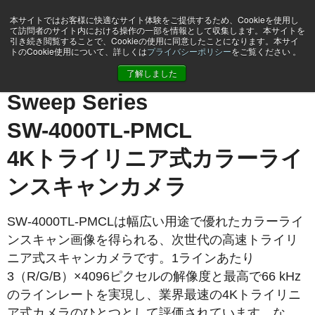
本サイトではお客様に快適なサイト体験をご提供するため、Cookieを使用し
て訪問者のサイト内における操作の一部を情報として収集します。本サイトを
引き続き閲覧することで、Cookieの使用に同意したことになります。本サイ
トのCookie使用について、詳しくは
プライバシーポリシー
をご覧ください 。
ホーム
SW-4000TL-PMCL
了解しました
Sweep Series
SW-4000TL-PMCL
4Kトライリニア式カラーライ
ンスキャンカメラ
SW-4000TL-PMCLは幅広い用途で優れたカラーライ
ンスキャン画像を得られる、次世代の高速トライリ
ニア式スキャンカメラです。1ラインあたり
3（R/G/B）×4096ピクセルの解像度と最高で66 kHz
のラインレートを実現し、業界最速の4Kトライリニ
ア式カメラのひとつとして評価されています。な