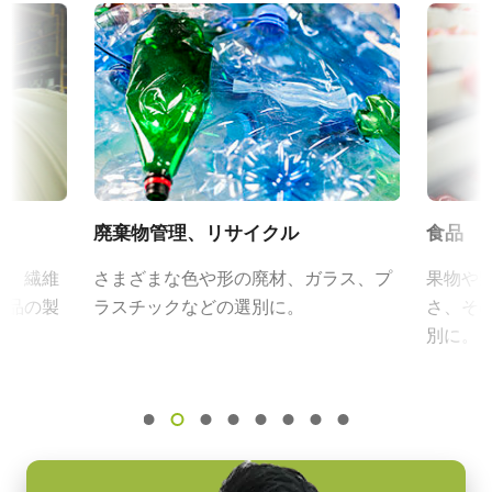
可視光
定格出力電流：3A
Control Tool - SW-4000TL-PMCL - 32bit - v201
入力電源電圧：AC100V-240V (1次側ケーブルは100V専用)
規格
電源周波数： 50/60Hz
N/A
証明書類
動作温度：-10～+50℃
規格 横x縦
動作湿度：20％～85％（但し結露なきこと）
RoHS Declaration - SW-4000TL-PMCL-M42A
4K
外形寸法：43(W) ｘ 30(H) ｘ 112（D)mm （突起部除く）
フレームレート/ラインレート
質量：285g/277g ケーブル長：2.0m
RoHS Declaration - SW-4000TL-PMCL-F
66 kHz
出力コネクタB / F（型番）
廃棄物管理、リサイクル
食品
ROI
その他
B ( VA-055 B )：12pin仕様
あり
ク、繊維
さまざまな色や形の廃材、ガラス、プ
果物や
F ( VA-055 F )：6pin仕様
CAD file - SW-4000TL-PMCL-F
製品の製
ラスチックなどの選別に。
さ、そ
インターフェース
別に。
Mini Camera Link (PoCL)
MP-42 三脚マウント
CAD file - SW-4000TL-PMCL-M42
センサ
1xCMOS Trilinear
CAD file - SW-4000TL-PMCL-M42A
三脚マウント プレート MP-42はSparkシリーズおよびEliteシリー
ズ（生産完了製品）に対応しています。
センサ名
カメラセレクションガイド（総合カタログ）
Custom
固定用 M3スクリューネジ付属