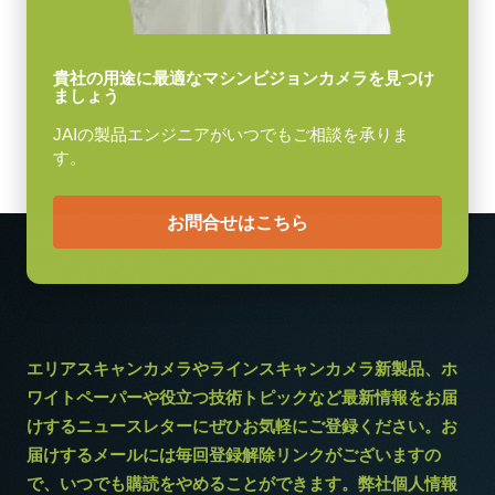
レンズマウント
Fマウント または M42Ax1マウント
Camera Link ケーブル (MDR –
貴社の用途に最適なマシンビジョンカメラを見つけ
消費電力
ましょう
SDR)
5.4 W
JAIの製品エンジニアがいつでもご相談を承りま
動作温度 (周辺温度)
す。
高耐久性仕様 Camera Link ケーブル (MDR – SDR)
-5°C ～ +45°C
(LKK-CL-S-MDR-SDR-DM)
お問合せはこちら
PoCL (Power over Camera Link) 対応
ケーブル長：3m
メモ：本製品はカメラと同時注文の場合のみご購入いただけま
す。単品でのご注文はできません。
エリアスキャンカメラやラインスキャンカメラ新製品、ホ
ワイトペーパーや役立つ技術トピックなど最新情報をお届
Download datasheet
けするニュースレターにぜひお気軽にご登録ください。お
届けするメールには毎回登録解除リンクがございますの
で、いつでも購読をやめることができます。弊社個人情報