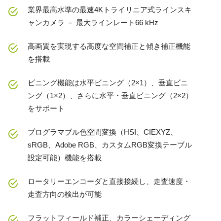
業界最高水準の最速4Kトライリニア式ラインスキ
ャンカメラ － 最大ラインレート66 kHz
高画質を実現する高度な空間補正と傾き補正機能
を搭載
ビニング機能は水平ビニング（2×1）、垂直ビニ
ング（1×2）、さらに水平・垂直ビニング（2×2）
をサポート
プログラマブル色空間変換（HSI、CIEXYZ、
sRGB、Adobe RGB、カスタムRGB変換テーブル
設定可能）機能を搭載
ロータリーエンコーダと直接接続し、走査速度・
走査方向の検出が可能
フラットフィールド補正、カラーシェーディング