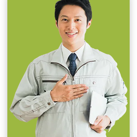
センササイズ
外形寸法 46mm x 30.5mm x 6mm
30.72 mm
Download 2D CAD drawing
画素サイズ 横x縦
7.5 x 7.5 µm
Camera Link ケーブル (SDR –
シャッタ
グローバルシャッタ
SDR)
センサ対角
30.8 mm
高耐久性仕様 Camera Link ケーブル (SDR – SDR)
(LKK-CL-S-SDR-SDR-DM)
センササイズ 横x縦
30.8 mm
PoCL (Power over Camera Link) 対応
外形寸法 高さx幅x奥行
ケーブル長：3m
62 x 62 x 71.8 mm
重量
メモ：本製品はカメラと同時注文の場合のみご購入いただけま
410 g
す。単品でのご注文はできません。
映像信号出力
8/10-bit
Download datasheet