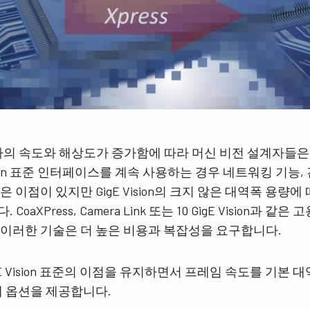
Apex 의료 & 생명
Sweep 시리즈
의료 및 생명 과학 분야 응용을 위한 색 정밀
빠른 스캔 속도 및 뛰어난 이미지 품질을 제
도 및 깨끗한 이미지 품질의 궁극적 조합.
공하는 흑백 및 3 라인(Trilinear) 라인 스캔 카
메라.
Sweep+ 시리즈
Wave 시리즈
정밀도, 감도 및 멀티 스펙트럼 옵션을 결합
단파장 적외선(SWIR) 이미징용 단일 센서
한 고성능 멀티 센서 프리즘 기반 컬러/NIR,
InGaAs 라인 스캔 카메라 및 에어리어 스캔
리고RGB/SWIR 라인 라인 스캔 카메라.
카메라
메라의 속도와 해상도가 증가함에 따라 머신 비전 설계자들은
싱글 센서 컬러
싱글 센서 흑백
최신 Sony Pregius 센서와 같은 CMOS 센서
최신 Sony Pregius 센서와 같은 CMOS 센서
ision 표준 인터페이스를 계속 사용하는 경우 네트워킹 기능, 
를 탑재한 다양한 컬러 싱글 센서 프로그레
를 탑재한 다양한 흑백 싱글 센서 프로그레
 이점이 있지만 GigE Vision의 크지 않은 대역폭 용량에
시브 에어리어 스캔 카메라. (Go-X 시리즈,
시브 에어리어 스캔 카메라. (Go-X 시리즈,
Go 시리즈 및 Spark 시리즈).
Go 시리즈 및 Spark 시리즈)
oaXPress, Camera Link 또는 10 GigE Vision과 
 이러한 기술은 더 높은 비용과 복잡성을 요구합니다.
단일 센서 SWIR
싱글 센서 UV 고감도
단파장 적외선(SWIR) 이미징을 위한 단일 센
JAI는 특정 해상도, 속도 및 광학 요건에 적
서 InGaAs 에어리어 스캔 카메라.
합한 다양한 UV 고감도 프로그레시브 에어
 GigE Vision 표준의 이점을 유지하면서 프레임 속도를 기본
리어 스캔 카메라를 제공합니다.
째 옵션을 제공합니다.
2 및 3 센서 컬러 + NIR (프리즘)
3 센서 – R-G-B (프리즘)