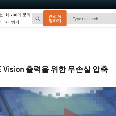
소
회
JAI에 문의
견적 요
청하기
식
사
하기
Go-X 시리즈
Go 시리즈
광경로 먼지 차단을 위한 추가 방진 기능이
편광 및 UV 고감도 모델이 포함된 JAI의 오
탑재된 매력적인 가격의 가볍고 컴팩트한
리지널 소형 CMOS 에어리어 스캔 카메라.
CMOS 에어리어 스캔 카메라.
Spark 시리즈
Fusion 시리즈
E Vision 출력을 위한 무손실 압축
고해상도, 높은 프레임 속도 및 뛰어난 이미
가시광선 영역 및 NIR 영역에서 여러 스펙트
지 품질을 제공하는 고급 에어리어 스캔 카
럼 대역을 동시에 캡처하기 위한 멀티 센서
메라.
에어리어 스캔 카메라
Fusion Flex-Eye
Apex 시리즈
2개 또는 3개의 센서가 탑재된 맞춤형 멀티
기존 Bayer 카메라보다 뛰어난 색 재현성 및
스펙트럼 카메라(가시광선 및 근적외선).
공간 정밀도를 제공하는 3-CMOS 및 3-CCD
프리즘 기반 RGB 에어리어 스캔 카메라.