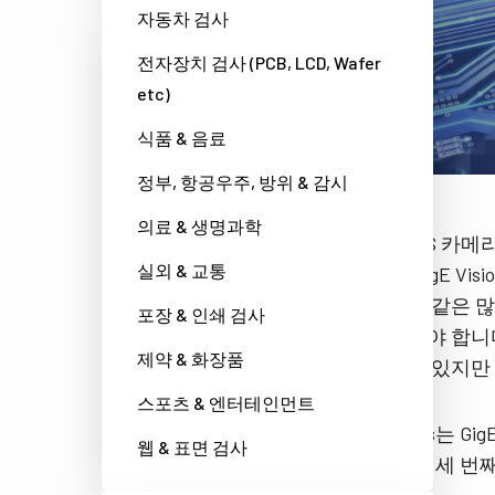
자동차 검사
전자장치 검사 (PCB, LCD, Wafer
etc)
식품 & 음료
정부, 항공우주, 방위 & 감시
의료 & 생명과학
오늘날 CMOS 카
실외 & 교통
있습니다. GigE V
직접 연결과 같은 많은
포장 & 인쇄 검사
도에 만족해야 합니다. C
제약 & 화장품
사용할 수도 있지만
스포츠 & 엔터테인먼트
JAI의 Xpress는
웹 & 표면 검사
높일 수 있는 세 번