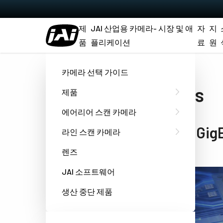
제
JAI 산업용 카메라- 시장 및 애
자
지
품
플리케이션
료
원
홈
Xpress
카메라 선택 가이드
Xpress
제품
에어리어 스캔 카메라
더 빠른 Gig
라인 스캔 카메라
렌즈
JAI 소프트웨어
생산 중단 제품