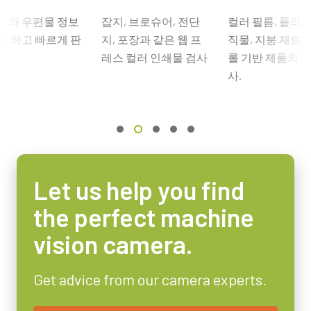
Camera Selection Guide - Korean
첨단 센서와 결합할 때 탁월한 성능과 가격 대비 효율성을 제공합
인터페이스
드와 우편물 정보
잡지, 브로슈어, 전단
컬러 필름, 플라스
니다.
5 Gbps GigE Vision (PoE)
정확하고 빠르게 판
지, 포장과 같은 웹 프
직물, 지붕 재료
CAD file - SW-2005M-5GE-NP / SW-4005M-5GE-NP
센서 포맷에 따라 4mm부터 75mm까지의 고정 초점 거리 제품이
레스 컬러 인쇄물 검사
롤 기반 제품의 고
센서
포함됩니다. C-마운트와 초점 및 조리개 설정용 잠금 나사가 장착
1XCMOS
사.
되어 일반적인 공장 환경에서도 안정적인 작동을 보장합니다.
센서명
GL3504
특정 카메라 모델에 사용 가능한 렌즈에 대한 자세한
내용은 렌즈
광학 포맷
브로셔를 다운로드하십시오.
14.336 mm
셀 사이즈 WxH
Let us help you find
MP-45 Tripod Mounting Plate
7.0 x 7.0 µm
the perfect machine
셔터 타입
Tripod adapter features mounting holes to fit spacing on second
vision camera.
Global shutter
generation Spark Series housings (e.g., SP-12401). Standard 1/4-20
attachment to tripods. Includes M3 screws (Depth 3). Only use the
센서 대각선
supplied screws or other screws having the proper length. Using
14.3 mm
Get advice from our camera experts.
longer screws can damage internal circuit boards.
엑티브 센서 크기 WxH