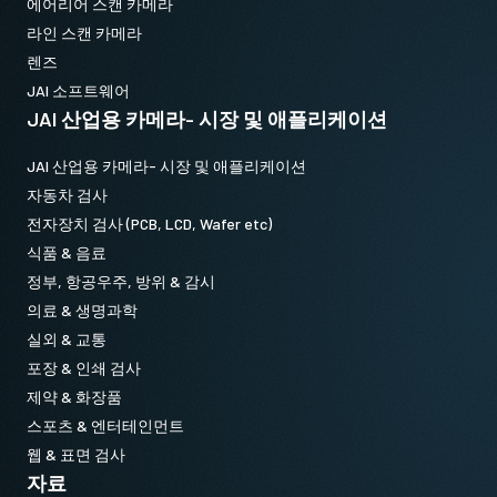
에어리어 스캔 카메라
전원 코드 옵션 (별도 판매):
라인 스캔 카메라
미국/일본용 전원 – 1.2미터
렌즈
중국용 전원 – 1.2미터
JAI 소프트웨어
유럽용 전원 – 1.5미터
JAI 산업용 카메라- 시장 및 애플리케이션
해당 지역의 전원 콘센트에 맞는 코드를 선택하십시오.
JAI 산업용 카메라- 시장 및 애플리케이션
자동차 검사
데이터시트 다운로드
전자장치 검사 (PCB, LCD, Wafer etc)
식품 & 음료
정부, 항공우주, 방위 & 감시
의료 & 생명과학
실외 & 교통
포장 & 인쇄 검사
제약 & 화장품
스포츠 & 엔터테인먼트
웹 & 표면 검사
자료