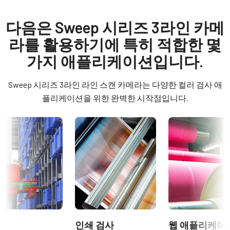
GPIO 및 전원 12핀 입출력 암 커넥
Manual & datasheet
모델
터
SW-2005M-5GE-NP
Manual - SW-2005-5GE_SW-4005-5GE
다음은 Sweep 시리즈 3라인 카메
타입
라를 활용하기에 특히 적합한 몇
GPIO 및 전원 12핀 입출력 암 커넥터 및 플라잉 리드 케이블.
Datasheet SW-2005-5GE-NP
Line Scan
가지 애플리케이션입니다.
컬러 / 모노
(LKK-IO-12PF-DM)
Software
Mono
Sweep 시리즈 3라인 라인 스캔 카메라는 다양한 컬러 검사 애
히로세(Hirose) 호환 커넥터
eBUS SDK for JAI (32 bit)
라이트 스펙트럼
플리케이션을 위한 완벽한 시작점입니다.
Visible
길이: 2미터, 5미터 또는 10미터
eBUS SDK for JAI (64 bit)
해상도
참고: 본 제품은 카메라와 함께 주문해야만 합니다(단독 주문 불
N/A
가).
Compliance documents
해상도 WxH
데이터시트 다운로드
RoHS Declaration - SW-2005M-5GE-NP
2K
프레임 속도 / 라인 속도
CE Certificate – SW-2005M-5GE-NP
컴팩트 C-마운트 렌즈
172 kHz
ROI
Other documents
JAI의 컴팩트 C-마운트 렌즈는 JAI 머신 비전 카메라에 탑재된 최
인쇄 검사
웹 애플리케이
예