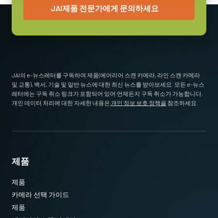
14.336 mm
JAI제품 전문가에게 문의하세요
Download 2D CAD drawing
카메라 크기 HxWxL
44 x 44 x 64 mm
12핀 커넥터 케이블이 장착된 전원
무게
공급 장치
165 g
JAI의 e-뉴스레터를 구독하여 제품(에어리어 스캔 카메라, 라인 스캔 카메라
비디오 아웃
12핀 암 커넥터 케이블이 장착된 전원 공급 장치 - 전원 코드 미포
및 교통), 백서, 기술 및 일반 뉴스에 대한 최신 뉴스를 받아보세요. 모든 e-뉴스
8/10/12-bit
함.
레터에는 구독 취소 링크가 포함되어 있어 언제든지 구독 취소가 가능합니다.
개인 데이터 처리에 대한 자세한 내용은
개인 정보 보호 정책을
참조하세요.
렌즈 마운트
(LKK-PSU-12PF-1.25)
C-mount
소비전력
케이블 길이 1.25미터의 Hirose 호환 커넥터.
6.7 Watt
참고: 본 전원 공급 장치 품목은 카메라와 함께 주문해야만 합니
제품
사용온도(대기온도)
다(단독 주문 불가).
0°C to +45°C
제품
카메라 주문 시 전원 공급 장치를 포함할 계획이라면, 반드시 적합
카메라 선택 가이드
한 전원 코드도 함께 주문하시기 바랍니다.
제품