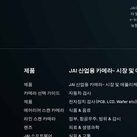
oles to fit spacing on second
JA
.g., SP-12401). Standard 1/4-20
라 
screws (Depth 3). Only use the
e-
능합
ing the proper length. Using longer
 boards.
제품
JAI 산업용 카메라- 시장 
이블 SDR-SDR
제품
JAI 산업용 카메라- 시장 및 애플리
카메라 선택 가이드
자동차 검사
SDR-SDR
제품
전자장치 검사 (PCB, LCD, Wafer etc)
에어리어 스캔 카메라
식품 & 음료
라인 스캔 카메라
정부, 항공우주, 방위 & 감시
렌즈
의료 & 생명과학
JAI 소프트웨어
실외 & 교통