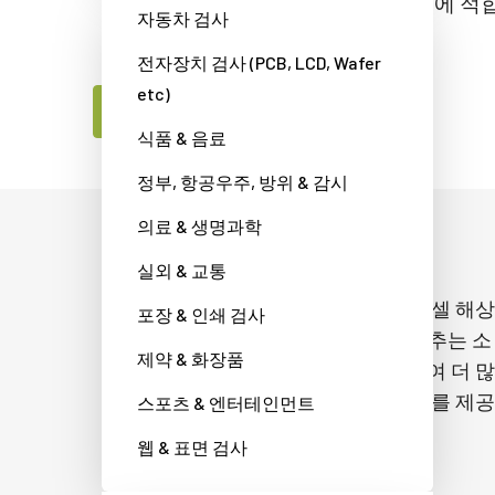
한 고해상도 머신 비전 애플리케이션에 적
자동차 검사
미지 품질을 제공합니다.
전자장치 검사 (PCB, LCD, Wafer
etc)
JAI제품 전문가에게 문의하세요
식품 & 음료
정부, 항공우주, 방위 & 감시
의료 & 생명과학
컴팩트한 광학 형식
실외 & 교통
SP-12400C-PMCL 모델은 12.37 메가픽셀 해상
포장 & 인쇄 검사
도를 컴팩트한 1.1 인치 광학 형식에 맞추는 소
제약 & 화장품
니의 첨단 3.45µm 픽셀 기술을 탑재하여 더 많
은 렌즈 옵션과 더 작고 가벼운 폼 팩터를 제공
스포츠 & 엔터테인먼트
합니다.
웹 & 표면 검사