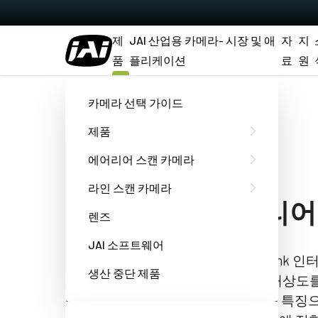
제
JAI 산업용 카메라- 시장 및 애
자
지
품
플리케이션
료
원
홈
SP-12400C-PMCL
카메라 선택 가이드
제품
Spark 시리즈
에어리어 스캔 카메라
SP-12400C-PMCL
라인 스캔 카메라
12 메가픽셀 에어리
렌즈
JAI 소프트웨어
SP-12400C-PMCL 모델은 Camera Lin
생산 중단 제품
64.6fps의 속도로 12 메가픽셀 컬러 해상도
Pregius IMX253 CMOS 이미지 센서를 