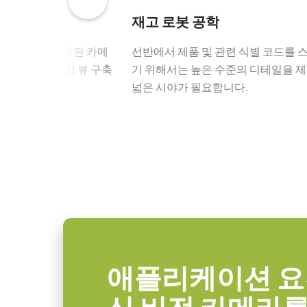
32bi
ROI
예
이미징
재고 로봇 공학
GPIO 및 전원 12핀
인터페이스
Mini Camera Link (PoCL)
지상 차량에 장착된 카메
선반에서 제품 및 관련 식별 코드를 
형 분석 또는 거리 뷰 구축
기 위해서는 높은 수준의 디테일을 
GPIO 및 전원 12핀 입출력 암 커
센서
1XCMOS
캡처합니다.
넓은 시야가 필요합니다.
센서명
IMX253
(LKK-IO-12PF-DM)
광학 포맷
1.1 inch
히로세(Hirose) 호환 커넥터
셀 사이즈 WxH
3.45 x 3.45 µm
셔터 타입
Global shutter
길이: 2미터, 5미터 또는 10미터
센서 대각선
17.6 mm
참고: 본 제품은 카메라와 함께 주
엑티브 센서 크기
14.2 x 10.4 mm
애플리케이션 요
WxH
데이터시트 다운로드
카메라 크기
44 x 44 x 44 mm