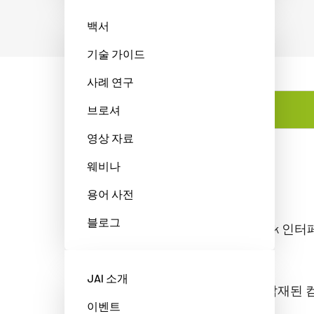
백서
기술 가이드
사례 연구
브로셔
특징
영상 자료
웨비나
특징
용어 사전
블로그
표준 Camera Link 
제공.
JAI 소개
글로벌 셔터가 탑재된 컴팩트
이벤트