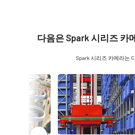
사양
다운로드
제품
Manual & datasheet
Spark 시리즈
Softwa
다음은 Spark 시리즈
모델
SP-12400C-PMCL
Datasheet - SP-12400-PMCL
Cont
64bi
타입
Area Scan
Spark 시리즈 카메라는
Manual - SP-12400-PMCL
Cont
컬러 / 모노
Color
Command List - SP-12400-
32bi
라이트 스펙트럼
Visible
PMCL
Cont
해상도
12.4 MP
for 
64bi
해상도 WxH
4112 x 3008 px
프레임 속도 / 라인
64 fps
Cont
속도
for 