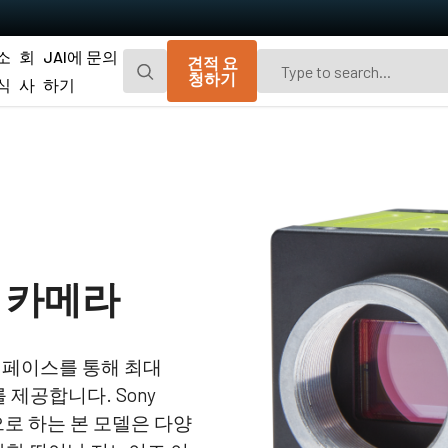
소
회
JAI에 문의
견적 요
청하기
식
사
하기
Go-X 시리즈
Go 시리즈
광경로 먼지 차단을 위한 추가 방진 기능이
편광 및 UV 고감도 모델이 포함된 JAI의 오
탑재된 매력적인 가격의 가볍고 컴팩트한
리지널 소형 CMOS 에어리어 스캔 카메라.
CMOS 에어리어 스캔 카메라.
Spark 시리즈
Fusion 시리즈
고해상도, 높은 프레임 속도 및 뛰어난 이미
가시광선 영역 및 NIR 영역에서 여러 스펙트
어 카메라
지 품질을 제공하는 고급 에어리어 스캔 카
럼 대역을 동시에 캡처하기 위한 멀티 센서
메라.
에어리어 스캔 카메라
Fusion Flex-Eye
Apex 시리즈
k 인터페이스를 통해 최대
2개 또는 3개의 센서가 탑재된 맞춤형 멀티
기존 Bayer 카메라보다 뛰어난 색 재현성 및
를 제공합니다. Sony
스펙트럼 카메라(가시광선 및 근적외선).
공간 정밀도를 제공하는 3-CMOS 및 3-CCD
프리즘 기반 RGB 에어리어 스캔 카메라.
특징으로 하는 본 모델은 다양