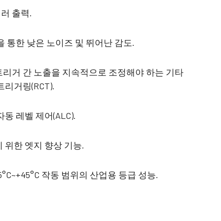
4 센서 R-G-B + SWIR (프리즘)
r 컬러 출력.
가시 스펙트럼의 R-G-B 이미지 데이터와단
파장 적외선(SWIR) 스펙트럼의 이미지 데이
터를 동시에 캡처하도록 설계된 4센서 라인
셀을 통한 낮은 노이즈 및 뛰어난 감도.
스캔 카메라.
트리거 간 노출을 지속적으로 조정해야 하는 기타
리거링(RCT).
동 레벨 제어(ALC).
 위한 엣지 향상 기능.
 -5°C~+45°C 작동 범위의 산업용 등급 성능.