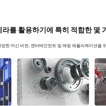
re
Compliance document
 카메라를 활용하기에 특히 적합한 몇
rol tool - SP-12400-PMCL
CE Certificate - SP-1
t
PMCL
 다양한 머신 비전, 엔터테인먼트 및 매핑 애플리케이션을
rol tool - SP-12400-PMCL
RoHS Declaration - SP
t
12400C-PMCL
rol tool - SP-12400-PMCL
FCC Certificate - SP-
Zebra/Matrox Radient
PMCL
t
rol tool - SP-12400-PMCL
Zebra/Matrox Radient