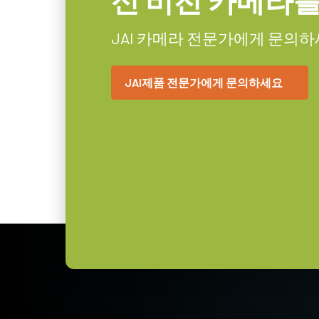
신 비전 카메라
HxWxL
고성능, 고해상도 렌
무게
JAI 카메라 전문가에게 문의하
135 g
고해상도 카메라는 200 lp/mm
비디오 아웃
8/10/12-bit *
JAI제품 전문가에게 문의하세요
도 선명한 대비를 구현할 수 있는 
렌즈 마운트
C-mount
JAI의 고성능, 고해상도 렌즈 라인
소비전력
5.1 Watt
델이 제공하는 작은 픽셀 크기와 높
사용온도(대기온
-5°C to +45°C
있도록 합니다.
도)
* 12비트 출력에서 사용할 수 없는 일부 비디오 
특정 카메라 모델에 사용 가능한 
어를 다운로드하십시오.
MP-45 Tripod Mounti