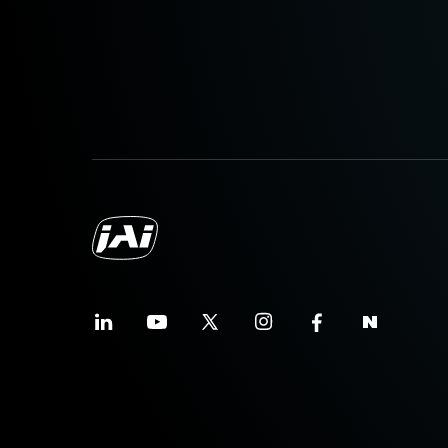
Tripod adapter features mounting h
generation Spark Series housings (e
attachment to tripods. Includes M3 
supplied screws or other screws hav
screws can damage internal circuit
Download 2D CAD drawing
카메라 링크 데이터 케
고유연성 카메라 링크 데이터 케이블 
(LKK-CL-S-SDR-SDR-DM)
케이블 전원 공급(PoCL) 기능 지원