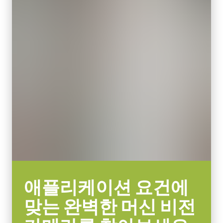
지역별 전원 콘센트에 맞는 코드를 선택하십시오.
엑티브 센서 크기 WxH
데이터시트 다운로드
7.8 x 7.8 mm
카메라 크기 HxWxL
29 x 29 x 68 mm
고성능, 고해상도 렌즈 시리즈
무게
고해상도 카메라는 200 lp/mm 이상의 분해능이 요구되는 응용 분
94 g
야에서도 선명한 대비를 구현할 수 있는 고성능 렌즈가 필요합니
비디오 아웃
다.
8/10/12-bit
렌즈 마운트
JAI의 고성능, 고해상도 렌즈 라인업은 다양한 JAI 고해상도 카메
C-mount
라 모델이 제공하는 작은 픽셀 크기와 높은 디테일 수준을 최대한
활용할 수 있도록 합니다.
소비전력
5.4 Watt
특정 카메라 모델에 사용 가능한 렌즈에 대한 자세한 내용은
렌즈
애플리케이션 요건에
사용온도(대기온도)
브로슈어를 다운로드하십시오.
-5°C to +45°C
맞는 완벽한 머신 비전