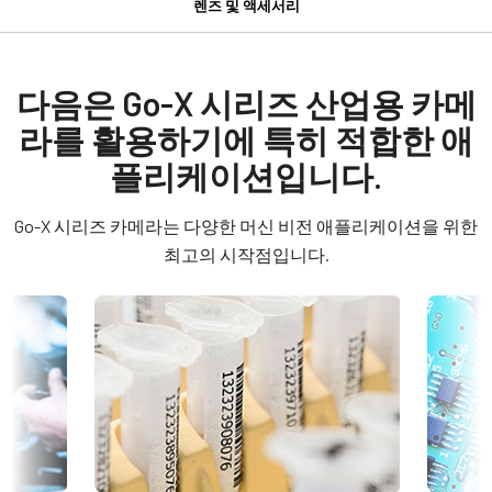
렌즈 및 액세서리
Go-X 시리즈
GPIO 및 전원 6핀 입출력 암 커넥터
Manual & datasheet
모델
GOX-8105C-5GE
Datasheet - GOX-8105-5GE
다음은 Go-X 시리즈 산업용 카메
GPIO 및 전원 6핀 입출력 암 커넥터 및 플라잉 리드 케이블.
타입
라를 활용하기에 특히 적합한 애
Manual - GOX-8105-5GE
Area Scan
(LKK-IO-6PF-DM)
플리케이션입니다.
컬러 / 모노
히로세(Hirose) 호환 커넥터
Software
Color
Go-X 시리즈 카메라는 다양한 머신 비전 애플리케이션을 위한
길이: 0.5미터, 3미터 또는 5미터
eBUS SDK for JAI (32 bit)
라이트 스펙트럼
최고의 시작점입니다.
Visible
참고: 본 품목은 카메라와 함께 주문해야만 합니다(단독 주문 불
eBUS SDK for JAI (64 bit)
해상도
가).
8.1 MP
Compliance documents
데이터시트 다운로드
해상도 WxH
RoHS Declaration - GOX-8105C-5GE
2856 x 2848 px
6핀 커넥터 케이블이 장착된 전원
프레임 속도 / 라인 속도
CE Certificate - GOX-8105C-5GE
공급 장치
66 fps