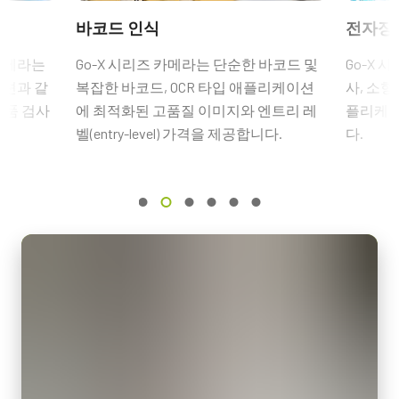
ROI
Other documents
6핀 암 커넥터 케이블이 장착된 전원 공급 장치 - 전원 코드 미포
바코드 인식
전자장
예
Brochure - Go-X Series
함.
인터페이스
 카메라는
Go-X 시리즈 카메라는 단순한 바코드 및
Go-X 
5 Gbps GigE Vision (PoE)
(LKK-PSU-6PF-1.25)
옵션과 같
복잡한 바코드, OCR 타입 애플리케이션
사, 소형
eBUS Player User Guide - (Latest Version)
부품 검사
에 최적화된 고품질 이미지와 엔트리 레
플리케이
센서
히로세 호환 커넥터, 케이블 길이 1.25미터.
1XCMOS
벨(entry-level) 가격을 제공합니다.
다.
Frame Rate Calculator - GOX-8105-5GE
참고: 본 전원 공급 장치는 카메라와 함께 주문해야만 합니다(단
센서명
CAD-File-GOX-4Gen-5GE-Color
독 주문 불가).
IMX546 Pregius S
광학 포맷
카메라 주문 시 전원 공급 장치를 포함할 계획이라면, 반드시 적합
2/3 inch
한 전원 코드도 함께 주문하십시오.
셀 사이즈 WxH
전원 코드 옵션 (별도 판매):
2.74 x 2.74 µm
셔터 타입
미국/일본용 전원 – 1.2미터
Global shutter
중국용 전원 – 1.2미터
유럽용 전원 – 1.5미터
센서 대각선
11.1 mm