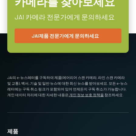
카메라를 찾아보세요
MP-46 Tripod Mounting Plate
Tripod adapter features mounting holes to fit the spacing of the
JAI 카메라 전문가에게 문의하세요
holes on the bottom of Go-X Series models with Pregius S sensors.
(To mount via mounting holes on top of camera, use MP-43 plus
JAI제품 전문가에게 문의하세요
vertical image flip function.)
Standard 1/4-20 attachment to tripods. Includes M3 screws (Depth
5). Only use the supplied screws or other screws having the proper
length. Using longer screws can damage internal circuit boards.
JAI의 e-뉴스레터를 구독하여 제품(에어리어 스캔 카메라, 라인 스캔 카메라
Download 2D CAD drawing.
및 교통), 백서, 기술 및 일반 뉴스에 대한 최신 뉴스를 받아보세요. 모든 e-뉴스
레터에는 구독 취소 링크가 포함되어 있어 언제든지 구독 취소가 가능합니다.
개인 데이터 처리에 대한 자세한 내용은
개인 정보 보호 정책을
참조하세요.
HS-02 방열판 세트
HS-02 방열판 세트는 5GE 인터페이스를 지원하는 Go 시리즈 또는
Go-X 시리즈 카메라를 위해 설계되었습니다.
제품
카메라를 높은 프레임 속도로 작동하게 되면 많은 열이 발생하며,