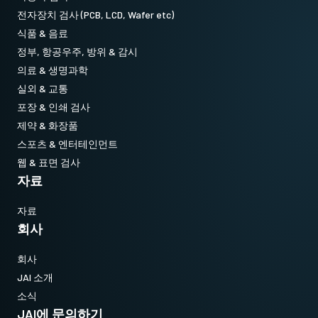
전자장치 검사 (PCB, LCD, Wafer etc)
식품 & 음료
정부, 항공우주, 방위 & 감시
의료 & 생명과학
실외 & 교통
포장 & 인쇄 검사
제약 & 화장품
스포츠 & 엔터테인먼트
웹 & 표면 검사
자료
자료
회사
회사
JAI 소개
소식
JAI에 문의하기