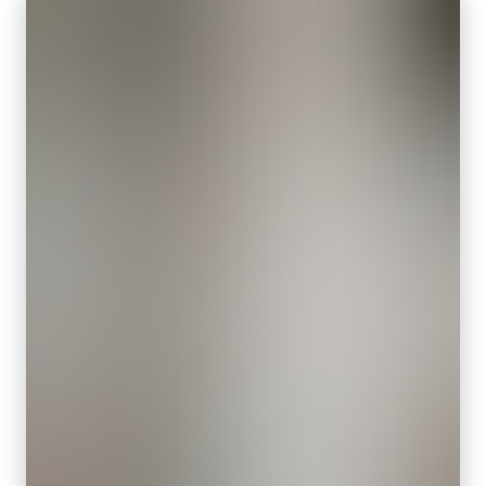
셀 사이즈 WxH
CAD file - GOX-PGE Series with CS-mount
전원 코드 옵션 (별도 판매):
3.45 x 3.45 µm
eBUS Player User Guide - (Latest Version)
셔터 타입
미국/일본용 전원 – 1.2미터
Global shutter
중국용 전원 – 1.2미터
유럽용 전원 – 1.5미터
센서 대각선
7.8 mm
지역별 전원 콘센트에 맞는 코드를 선택하십시오.
엑티브 센서 크기 WxH
데이터시트 다운로드
6.6 x 4.1 mm
카메라 크기 HxWxL
29 x 29 x 41.5 mm
컴팩트 C-마운트 렌즈
무게
JAI의 컴팩트 C-마운트 렌즈는 JAI 머신 비전 카메라에 탑재된 최
65 g
첨단 센서와 결합할 때 탁월한 성능과 가격 대비 효율성을 제공합
비디오 아웃
니다.
8/10/12-bit *
렌즈 마운트
센서 포맷에 따라 4mm부터 75mm까지의 고정 초점 거리 제품이
C-mount or CS-mount