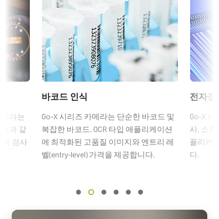
해상도
가).
2.3 MP
Compliance documents
데이터시트 다운로드
해상도 WxH
CE Certificate - GOX-2402M-PGE
1920 x 1200 px
6핀 커넥터 케이블이 장착된 전원
프레임 속도 / 라인 속도
RoHS Declaration - GOX-2402M-PGE
공급 장치
50 fps
ROI
CE Certificate - GOX-2402M-PGE-CS
6핀 암 커넥터 케이블이 장착된 전원 공급 장치 - 전원 코드 미포
바코드 인식
전자장
예
함.
RoHS Declaration - GOX-2402M-PGE-CS
인터페이스
 카메라는
Go-X 시리즈 카메라는 단순한 바코드 및
Go-X 
GigE Vision 1-Cable (PoE)
(LKK-PSU-6PF-1.25)
옵션과 같
복잡한 바코드, OCR 타입 애플리케이션
사, 소형
Other documents
부품 검사
에 최적화된 고품질 이미지와 엔트리 레
플리케이
센서
히로세 호환 커넥터, 케이블 길이 1.25미터.
1XCMOS
벨(entry-level) 가격을 제공합니다.
다.
Brochure - Go-X Series
참고: 본 전원 공급 장치는 카메라와 함께 주문해야만 합니다(단
센서명
Frame Rate Calculator - GOX-2402-PGE
독 주문 불가).
IMX392
광학 포맷
카메라 주문 시 전원 공급 장치를 포함할 계획이라면, 반드시 적합
CAD file - GOX-PGE Series (Gen2)
1/2.3 inch
한 전원 코드도 함께 주문하십시오.