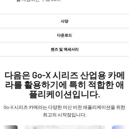
사양
사양
다운로드
다운로드
제품
렌즈 및 액세서리
Go-X 시리즈
GPIO 및 전원 6핀 입출력 암 커넥터
Manual & datasheet
모델
GOX-2402M-PGE
Datasheet - GOX-2402-PGE
다음은 Go-X 시리즈 산업용 카메
GPIO 및 전원 6핀 입출력 암 커넥터 및 플라잉 리드 케이블.
타입
라를 활용하기에 특히 적합한 애
Manual - GOX-2402-PGE
Area Scan
(LKK-IO-6PF-DM)
플리케이션입니다.
컬러 / 모노
히로세(Hirose) 호환 커넥터
Software
Mono
Go-X 시리즈 카메라는 다양한 머신 비전 애플리케이션을 위한
길이: 0.5미터, 3미터 또는 5미터
eBUS SDK for JAI (32 bit)
라이트 스펙트럼
최고의 시작점입니다.
Visible + NIR
참고: 본 품목은 카메라와 함께 주문해야만 합니다(단독 주문 불
eBUS SDK for JAI (64 bit)