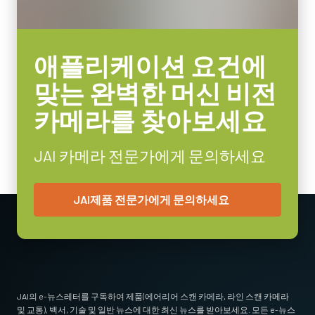
포함됩니다. C-마운트와 초점 및 조리개 설정용 잠금 나사가 장착
되어 일반적인 공장 환경에서도 안정적인 작동을 보장합니다.
소비전력
3.7 Watt
특정 카메라 모델에 사용 가능한 렌즈에 대한 자세한
내용은 렌즈
애플리케이션 요건에
사용온도(대기온도)
브로셔를 다운로드하십시오.
-5°C to +45°C
맞는 완벽한 머신 비전
카메라를 찾아보세요
MP-43 Tripod Mounting Plate
Tripod adapter features mounting holes to fit spacing on Go Series
JAI 카메라 전문가에게 문의하세요
and Go-X Series housings. (Note: on Go-X Series models with
Pregius S sensors, mount attaches to top of camera requiring use
JAI제품 전문가에게 문의하세요
of vertical image flip function. See product pages for alternative
tripod adapter recommendation.)
Standard 1/4-20 attachment to tripods. Includes M3 screws (Depth
5). Only use the supplied screws or other screws having the proper
length. Using longer screws can damage internal circuit boards.
JAI의 e-뉴스레터를 구독하여 제품(에어리어 스캔 카메라, 라인 스캔 카메라
및 교통), 백서, 기술 및 일반 뉴스에 대한 최신 뉴스를 받아보세요. 모든 e-뉴스