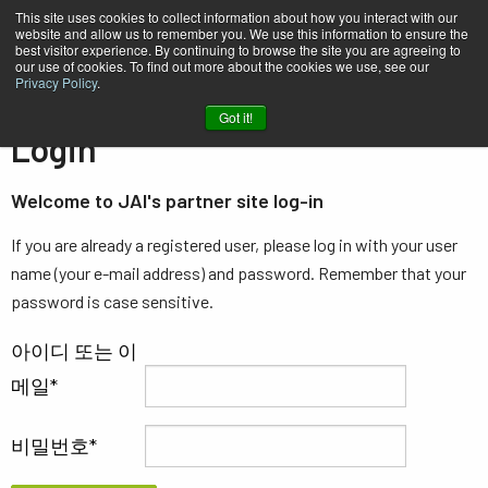
This site uses cookies to collect information about how you interact with our
website and allow us to remember you. We use this information to ensure the
best visitor experience. By continuing to browse the site you are agreeing to
our use of cookies. To find out more about the cookies we use, see our
Privacy Policy
.
홈
Login
Got it!
Login
Welcome to JAI's partner site log-in
If you are already a registered user, please log in with your user
name (your e-mail address) and password. Remember that your
password is case sensitive.
아이디 또는 이
메일
비밀번호