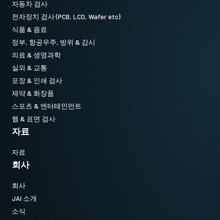
자동차 검사
전자장치 검사 (PCB, LCD, Wafer etc)
식품 & 음료
정부, 항공우주, 방위 & 감시
의료 & 생명과학
실외 & 교통
포장 & 인쇄 검사
제약 & 화장품
스포츠 & 엔터테인먼트
웹 & 표면 검사
자료
자료
회사
회사
JAI 소개
소식