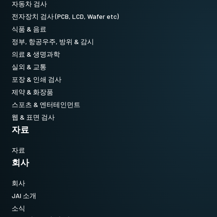
자동차 검사
전자장치 검사 (PCB, LCD, Wafer etc)
식품 & 음료
정부, 항공우주, 방위 & 감시
의료 & 생명과학
실외 & 교통
포장 & 인쇄 검사
제약 & 화장품
스포츠 & 엔터테인먼트
웹 & 표면 검사
자료
자료
회사
회사
JAI 소개
소식