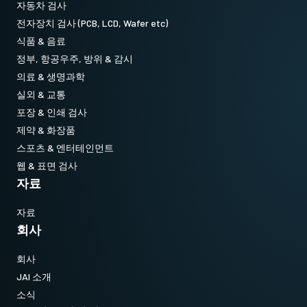
자동차 검사
전자장치 검사 (PCB, LCD, Wafer etc)
식품 & 음료
정부, 항공우주, 방위 & 감시
의료 & 생명과학
실외 & 교통
포장 & 인쇄 검사
제약 & 화장품
스포츠 & 엔터테인먼트
웹 & 표면 검사
자료
자료
회사
회사
JAI 소개
소식