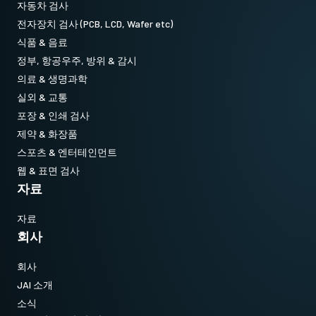
자동차 검사
전자장치 검사 (PCB, LCD, Wafer etc)
식품 & 음료
정부, 항공우주, 방위 & 감시
의료 & 생명과학
실외 & 교통
포장 & 인쇄 검사
제약 & 화장품
스포츠 & 엔터테인먼트
웹 & 표면 검사
자료
자료
회사
회사
JAI 소개
소식