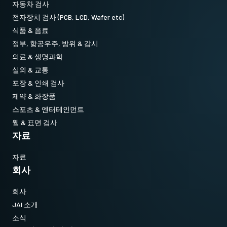
자동차 검사
전자장치 검사 (PCB, LCD, Wafer etc)
식품 & 음료
정부, 항공우주, 방위 & 감시
의료 & 생명과학
실외 & 교통
포장 & 인쇄 검사
제약 & 화장품
스포츠 & 엔터테인먼트
웹 & 표면 검사
자료
자료
회사
회사
JAI 소개
소식