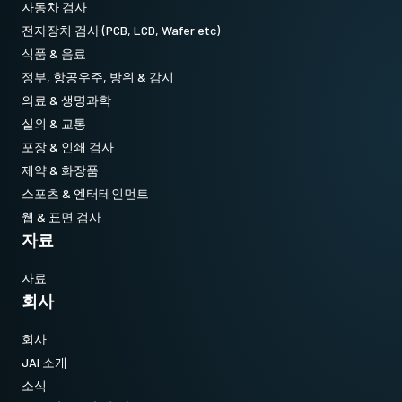
자동차 검사
전자장치 검사 (PCB, LCD, Wafer etc)
식품 & 음료
정부, 항공우주, 방위 & 감시
의료 & 생명과학
실외 & 교통
포장 & 인쇄 검사
제약 & 화장품
스포츠 & 엔터테인먼트
웹 & 표면 검사
자료
자료
회사
회사
JAI 소개
소식