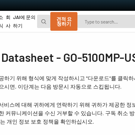
소
회
JAI에 문의
견적 요
청하기
식
사
하기
Go-X 시리즈
Go 시리즈
광경로 먼지 차단을 위한 추가 방진 기능이
편광 및 UV 고감도 모델이 포함된 JAI의 오
tasheet - GO-5100MP-U
탑재된 매력적인 가격의 가볍고 컴팩트한
리지널 소형 CMOS 에어리어 스캔 카메라.
CMOS 에어리어 스캔 카메라.
Spark 시리즈
Fusion 시리즈
공하기 위해 형식에 맞게 작성하시고 "다운로드"를 클릭
고해상도, 높은 프레임 속도 및 뛰어난 이미
가시광선 영역 및 NIR 영역에서 여러 스펙트
으시면, 이단계는 다음 방문시 자동으로 스킵됩니다.
지 품질을 제공하는 고급 에어리어 스캔 카
럼 대역을 동시에 캡처하기 위한 멀티 센서
메라.
에어리어 스캔 카메라
및 서비스에 대해 귀하에게 연락하기 위해 귀하가 제공한 정
Fusion Flex-Eye
Apex 시리즈
 커뮤니케이션을 수신 거부할 수 있습니다. 구독 취소 방
2개 또는 3개의 센서가 탑재된 맞춤형 멀티
기존 Bayer 카메라보다 뛰어난 색 재현성 및
스펙트럼 카메라(가시광선 및 근적외선).
공간 정밀도를 제공하는 3-CMOS 및 3-CCD
보는 개인 정보 보호 정책을 확인하십시오.
프리즘 기반 RGB 에어리어 스캔 카메라.