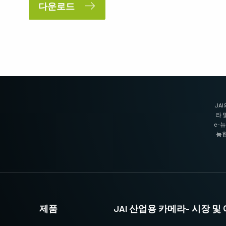
다운로드
JAI의 멀티 스펙트럼 프리즘 카메라는 1개
3-CMOS 프리즘 기반 RGB 에어리어 스캔 카
광경로를 통해 가시광선과 NIR 광선 스펙트
메라는 기존 Bayer 카메라보다 더 뛰어난 색
럼의 동시 이미지를 제공합니다. (Fusion 시
재현성을 제공합니다. (Apex 시리즈 및 Apex
리즈)
의료 시리즈)
싱글 센서 흑백
단일 센서 SWIR
고해상도와 빠른 스캔 속도를 훌륭하게 조합
단파장 적외선(SWIR) 이미징을 위한 단일 센
한 흑백 CMOS 센서 라인 스캔 카메라. 최대
서 InGaAs 라인 스캔 카메라.
8192 픽셀 해상도 및 최대 200kHz 라인 속도
지원. (Sweep 시리즈)
JA
라 
3 라인 컬러
2 센서 SWIR (프리즘)
e-
3라인 카메라는 JAI의 프리즘 기술이 지원
단파 적외선(SWIR)을 지원하는 프리즘 기반
능합
하는 최고의 색상 정밀도가 필요하지 않은
듀얼 센서 InGaAs 라인 스캔 카메라. (Wave
애플리케이션에 탁월한 컬러 라인 스캔 성능
시리즈)
을 제공합니다. (Sweep 시리즈)
3 센서 – R-G-B (프리즘)
4 센서 R-G-B+NIR (프리즘)
최첨단 프리즘 기술이 적용된 3센서 CMOS
가시광선 스펙트럼의 R-G-B 이미지 데이터
R-G-B 컬러 라인 스캔 카메라는 라인 스캔
와 근적외선(NIR) 광선 스펙트럼의 이미지
컬러 이미징을 위한 최상의 성능, 정밀도 및
데이터를 동시에 캡처할 수 있도록 설계된 4
제품
JAI 산업용 카메라- 시장 
다용성을 제공합니다. (Sweep+ 시리즈)
센서 라인 스캔 카메라. (Sweep+ 시리즈)