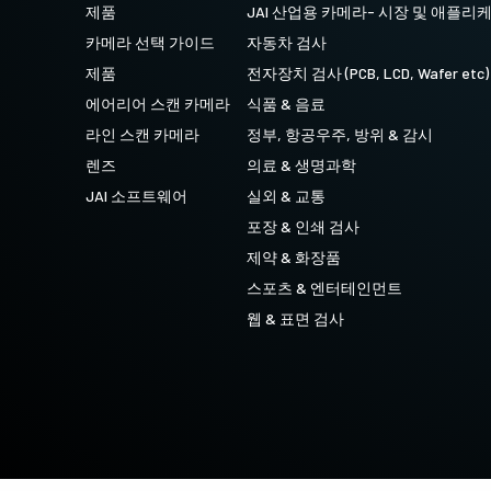
제품
JAI 산업용 카메라- 시장 및 애플리
4 센서 R-G-B + SWIR (프리즘)
카메라 선택 가이드
자동차 검사
가시 스펙트럼의 R-G-B 이미지 데이터와단
파장 적외선(SWIR) 스펙트럼의 이미지 데이
제품
전자장치 검사 (PCB, LCD, Wafer etc)
터를 동시에 캡처하도록 설계된 4센서 라인
스캔 카메라.
에어리어 스캔 카메라
식품 & 음료
라인 스캔 카메라
정부, 항공우주, 방위 & 감시
렌즈
의료 & 생명과학
JAI 소프트웨어
실외 & 교통
포장 & 인쇄 검사
제약 & 화장품
스포츠 & 엔터테인먼트
웹 & 표면 검사