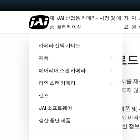
제
JAI 산업용 카메라- 시장 및 애
자
지
품
플리케이션
료
원
홈
Datasheet - GO-5100MP-USB
카메라 선택 가이드
다운로드 Da
제품
에어리어 스캔 카메라
요청하신 문서를 제
라인 스캔 카메라
쿠키추적을 끄지 않
렌즈
JAI 소프트웨어
JAI는 당사 제품 
하는 언제든지 이러한
생산 중단 제품
호 관행에 대한 정