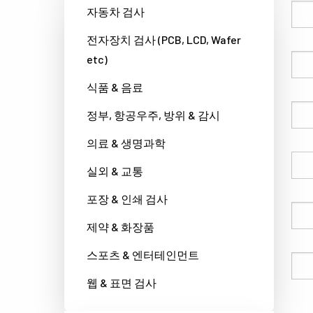
성
자동차 검사
전자장치 검사 (PCB, LCD, Wafer
etc)
이름
식품 & 음료
회사명
정부, 항공우주, 방위 & 감시
의료 & 생명과학
국가
실외 & 교통
포장 & 인쇄 검사
전화번호
제약 & 화장품
스포츠 & 엔터테인먼트
이메일
웹 & 표면 검사