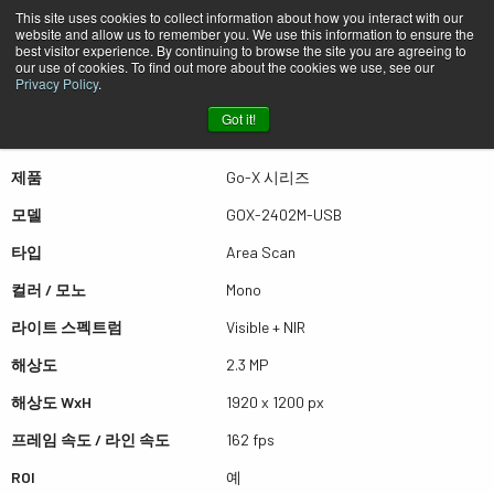
This site uses cookies to collect information about how you interact with our
website and allow us to remember you. We use this information to ensure the
best visitor experience. By continuing to browse the site you are agreeing to
퀵뷰 GOX-2402M-USB
our use of cookies. To find out more about the cookies we use, see our
Privacy Policy
.
Got it!
더많은 결과를 보시려면 스크롤하세요
제품
Go-X 시리즈
모델
GOX-2402M-USB
타입
Area Scan
컬러 / 모노
Mono
라이트 스펙트럼
Visible + NIR
해상도
2.3 MP
해상도 WxH
1920 x 1200 px
프레임 속도 / 라인 속도
162 fps
ROI
예