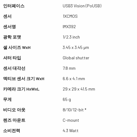
인터페이스
USB3 Vision (PoUSB)
센서
1XCMOS
센서명
IMX392
광학 포맷
1/2.3 inch
셀 사이즈 WxH
3.45 x 3.45 µm
셔터 타입
Global shutter
센서 대각선
7.8 mm
엑티브 센서 크기 WxH
6.6 x 4.1 mm
카메라 크기 HxWxL
29 x 29 x 41.5 mm
무게
65 g
비디오 아웃
8/10/12-bit *
렌즈 마운트
C-mount
소비전력
4.3 Watt